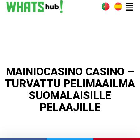
MAINIOCASINO CASINO –
TURVATTU PELIMAAILMA
SUOMALAISILLE
PELAAJILLE