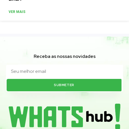
VER MAIS
Receba as nossas novidades
SUBMETER