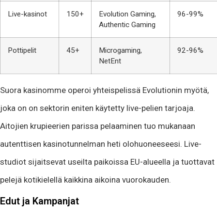
Live-kasinot
150+
Evolution Gaming,
96-99%
Authentic Gaming
Pottipelit
45+
Microgaming,
92-96%
NetEnt
Suora kasinomme operoi yhteispelissä Evolutionin myötä,
joka on on sektorin eniten käytetty live-pelien tarjoaja.
Aitojien krupieerien parissa pelaaminen tuo mukanaan
autenttisen kasinotunnelman heti olohuoneeseesi. Live-
studiot sijaitsevat useilta paikoissa EU-alueella ja tuottavat
pelejä kotikielellä kaikkina aikoina vuorokauden.
Edut ja Kampanjat