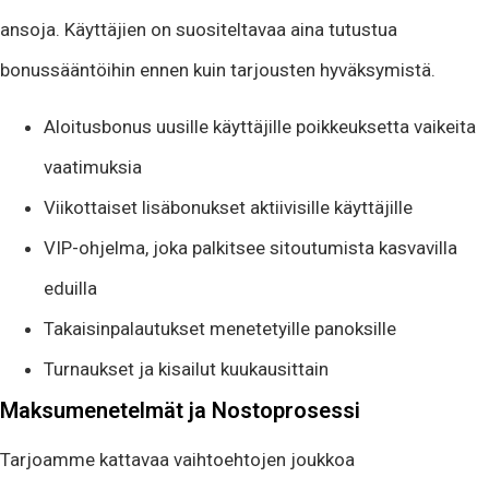
ansoja. Käyttäjien on suositeltavaa aina tutustua
bonussääntöihin ennen kuin tarjousten hyväksymistä.
Aloitusbonus uusille käyttäjille poikkeuksetta vaikeita
vaatimuksia
Viikottaiset lisäbonukset aktiivisille käyttäjille
VIP-ohjelma, joka palkitsee sitoutumista kasvavilla
eduilla
Takaisinpalautukset menetetyille panoksille
Turnaukset ja kisailut kuukausittain
Maksumenetelmät ja Nostoprosessi
Tarjoamme kattavaa vaihtoehtojen joukkoa