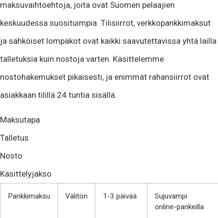
maksuvaihtoehtoja, joita ovat Suomen pelaajien
keskuudessa suosituimpia. Tilisiirrot, verkkopankkimaksut
ja sähköiset lompakot ovat kaikki saavutettavissa yhtä lailla
talletuksia kuin nostoja varten. Käsittelemme
nostohakemukset pikaisesti, ja enimmät rahansiirrot ovat
asiakkaan tilillä 24 tuntia sisällä.
Maksutapa
Talletus
Nosto
Käsittelyjakso
Pankkimaksu
Välitön
1-3 päivää
Sujuvampi
online-pankeilla