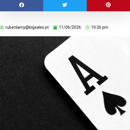
rubenlamy@bigsales.pt
11/06/2026
10:26 pm