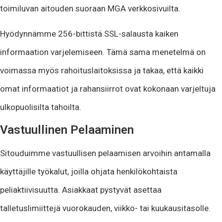
toimiluvan aitouden suoraan MGA verkkosivuilta.
Hyödynnämme 256-bittistä SSL-salausta kaiken
informaation varjelemiseen. Tämä sama menetelmä on
voimassa myös rahoituslaitoksissa ja takaa, että kaikki
omat informaatiot ja rahansiirrot ovat kokonaan varjeltuja
ulkopuolisilta tahoilta.
Vastuullinen Pelaaminen
Sitouduimme vastuullisen pelaamisen arvoihin antamalla
käyttäjille työkalut, joilla ohjata henkilökohtaista
peliaktiivisuutta. Asiakkaat pystyvät asettaa
talletuslimiittejä vuorokauden, viikko- tai kuukausitasolle.