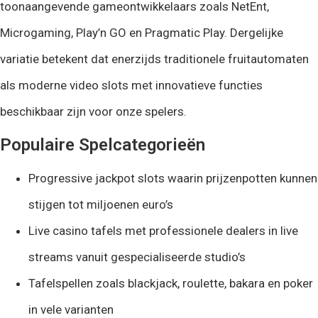
toonaangevende gameontwikkelaars zoals NetEnt,
Microgaming, Play’n GO en Pragmatic Play. Dergelijke
variatie betekent dat enerzijds traditionele fruitautomaten
als moderne video slots met innovatieve functies
beschikbaar zijn voor onze spelers.
Populaire Spelcategorieën
Progressive jackpot slots waarin prijzenpotten kunnen
stijgen tot miljoenen euro’s
Live casino tafels met professionele dealers in live
streams vanuit gespecialiseerde studio’s
Tafelspellen zoals blackjack, roulette, bakara en poker
in vele varianten