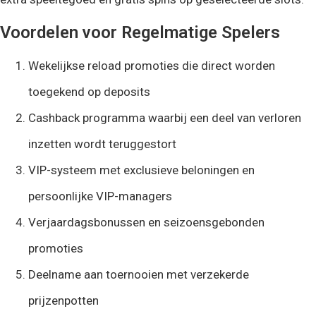
Voordelen voor Regelmatige Spelers
Wekelijkse reload promoties die direct worden
toegekend op deposits
Cashback programma waarbij een deel van verloren
inzetten wordt teruggestort
VIP-systeem met exclusieve beloningen en
persoonlijke VIP-managers
Verjaardagsbonussen en seizoensgebonden
promoties
Deelname aan toernooien met verzekerde
prijzenpotten