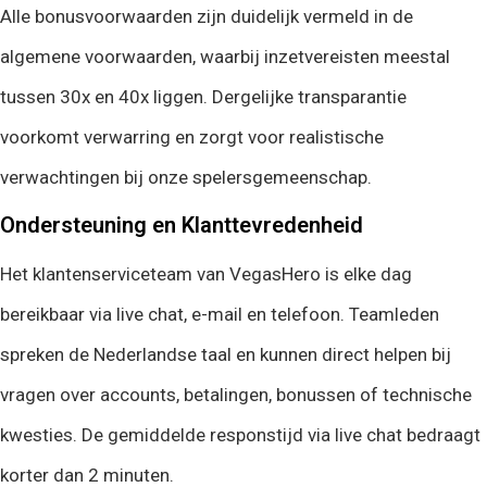
Alle bonusvoorwaarden zijn duidelijk vermeld in de
algemene voorwaarden, waarbij inzetvereisten meestal
tussen 30x en 40x liggen. Dergelijke transparantie
voorkomt verwarring en zorgt voor realistische
verwachtingen bij onze spelersgemeenschap.
Ondersteuning en Klanttevredenheid
Het klantenserviceteam van VegasHero is elke dag
bereikbaar via live chat, e-mail en telefoon. Teamleden
spreken de Nederlandse taal en kunnen direct helpen bij
vragen over accounts, betalingen, bonussen of technische
kwesties. De gemiddelde responstijd via live chat bedraagt
korter dan 2 minuten.