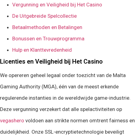
Vergunning en Veiligheid bij Het Casino
De Uitgebreide Spelcollectie
Betaalmethoden en Betalingen
Bonussen en Trouwprogramma
Hulp en Klanttevredenheid
Licenties en Veiligheid bij Het Casino
We opereren geheel legaal onder toezicht van de Malta
Gaming Authority (MGA), één van de meest erkende
regulerende instanties in de wereldwijde game-industrie.
Deze vergunning verzekert dat alle spelactiviteiten op
vegashero
voldoen aan strikte normen omtrent fairness en
duidelijkheid. Onze SSL-encryptietechnologie beveiligt