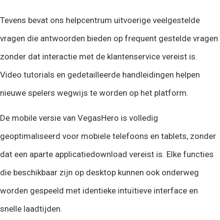
Tevens bevat ons helpcentrum uitvoerige veelgestelde
vragen die antwoorden bieden op frequent gestelde vragen
zonder dat interactie met de klantenservice vereist is.
Video tutorials en gedetailleerde handleidingen helpen
nieuwe spelers wegwijs te worden op het platform.
De mobile versie van VegasHero is volledig
geoptimaliseerd voor mobiele telefoons en tablets, zonder
dat een aparte applicatiedownload vereist is. Elke functies
die beschikbaar zijn op desktop kunnen ook onderweg
worden gespeeld met identieke intuïtieve interface en
snelle laadtijden.