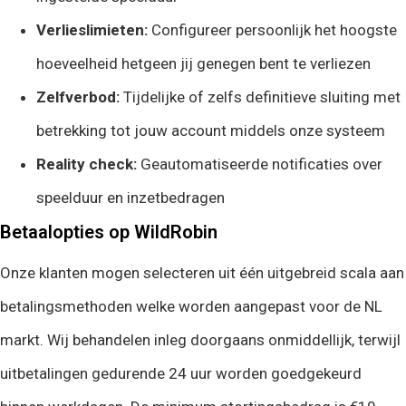
Verlieslimieten:
Configureer persoonlijk het hoogste
hoeveelheid hetgeen jij genegen bent te verliezen
Zelfverbod:
Tijdelijke of zelfs definitieve sluiting met
betrekking tot jouw account middels onze systeem
Reality check:
Geautomatiseerde notificaties over
speelduur en inzetbedragen
Betaalopties op WildRobin
Onze klanten mogen selecteren uit één uitgebreid scala aan
betalingsmethoden welke worden aangepast voor de NL
markt. Wij behandelen inleg doorgaans onmiddellijk, terwijl
uitbetalingen gedurende 24 uur worden goedgekeurd