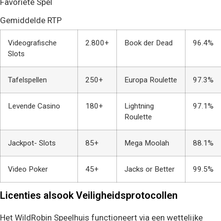
Favoriete Spel
Gemiddelde RTP
Videografische
2.800+
Book der Dead
96.4%
Slots
Tafelspellen
250+
Europa Roulette
97.3%
Levende Casino
180+
Lightning
97.1%
Roulette
Jackpot- Slots
85+
Mega Moolah
88.1%
Video Poker
45+
Jacks or Better
99.5%
Licenties alsook Veiligheidsprotocollen
Het WildRobin Speelhuis functioneert via een wettelijke