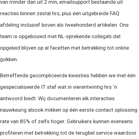
van minder dan uit 2 min, emailsupport bestaande uit
reacties binnen zestal hrs, plus één uitgebreide FAQ
afdeling inclusief boven als tweehonderd artikelen. Ons
team is opgebouwd met NL-sprekende collega’s dat
opgeleid blijven op al facetten met betrekking tot online
gokken.
Betreffende gecompliceerde kwesties hebben we met één
gespecialiseerde IT staf wat in vierentwintig hrs ‘n
antwoord biedt. Wij documenteren elk interacties
nauwkeurig alsook mikken op één eerste contact oplossing
rate van 85% of zelfs hoger. Gebruikers kunnen eveneens
profiteren met betrekking tot de terugbel service waardoor