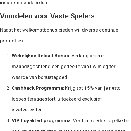
industriestandaarden.
Voordelen voor Vaste Spelers
Naast het welkomstbonus bieden wij diverse continue
promoties:
Wekelijkse Reload Bonus:
Verkrijg iedere
maandagochtend een gedeelte van uw inleg ter
waarde van bonustegoed
Cashback Programma:
Krijg tot 15% van je netto
losses teruggestort, uitgekeerd exclusief
inzetvereisten
VIP Loyaliteit programma:
Verdien credits bij elke bet