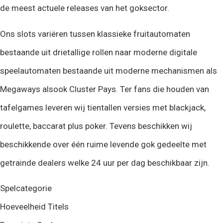
de meest actuele releases van het goksector.
Ons slots variëren tussen klassieke fruitautomaten
bestaande uit drietallige rollen naar moderne digitale
speelautomaten bestaande uit moderne mechanismen als
Megaways alsook Cluster Pays. Ter fans die houden van
tafelgames leveren wij tientallen versies met blackjack,
roulette, baccarat plus poker. Tevens beschikken wij
beschikkende over één ruime levende gok gedeelte met
getrainde dealers welke 24 uur per dag beschikbaar zijn.
Spelcategorie
Hoeveelheid Titels