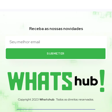
Receba as nossas novidades
SUBMETER
Copyright 2023
Whatshub
. Todos os direitos reservados.