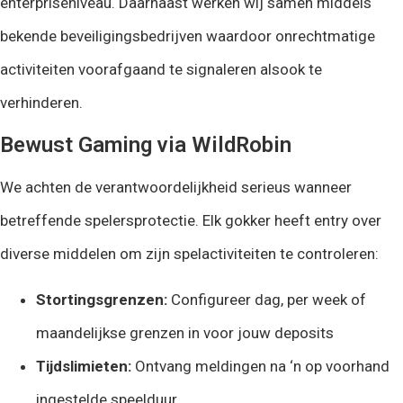
enterpriseniveau. Daarnaast werken wij samen middels
bekende beveiligingsbedrijven waardoor onrechtmatige
activiteiten voorafgaand te signaleren alsook te
verhinderen.
Bewust Gaming via WildRobin
We achten de verantwoordelijkheid serieus wanneer
betreffende spelersprotectie. Elk gokker heeft entry over
diverse middelen om zijn spelactiviteiten te controleren:
Stortingsgrenzen:
Configureer dag, per week of
maandelijkse grenzen in voor jouw deposits
Tijdslimieten:
Ontvang meldingen na ‘n op voorhand
ingestelde speelduur