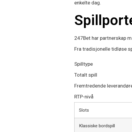
enkelte dag.
Spillport
247Bet har partnerskap med
Fra tradisjonelle tidløse s
Spilltype
Totalt spill
Fremtredende leverandør
RTP-nivå
Slots
Klassiske bordspill