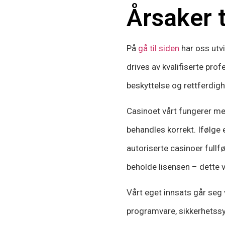
Årsaker t
På
gå til siden
har oss utvi
drives av kvalifiserte prof
beskyttelse og rettferdigh
Casinoet vårt fungerer me
behandles korrekt. Ifølge
autoriserte casinoer fullf
beholde lisensen – dette vi
Vårt eget innsats går seg 
programvare, sikkerhetssy