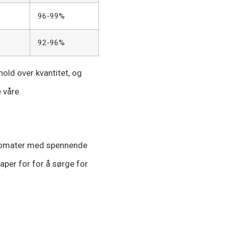
96-99%
92-96%
hold over kvantitet, og
 våre.
automater med spennende
aper for for å sørge for