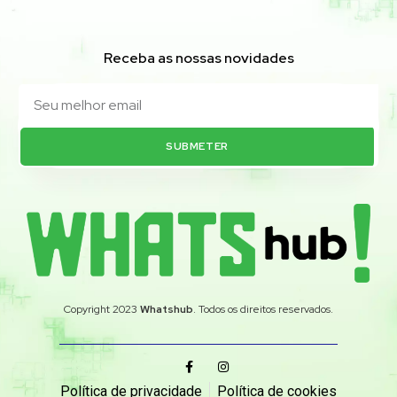
Receba as nossas novidades
SUBMETER
Copyright 2023
Whatshub
. Todos os direitos reservados.
Política de privacidade
Política de cookies