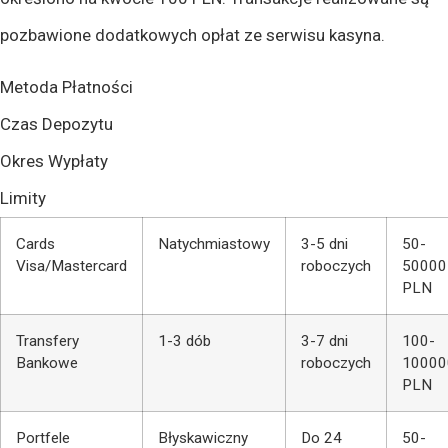
pozbawione dodatkowych opłat ze serwisu kasyna.
Metoda Płatności
Czas Depozytu
Okres Wypłaty
Limity
Cards
Natychmiastowy
3-5 dni
50-
Visa/Mastercard
roboczych
50000
PLN
Transfery
1-3 dób
3-7 dni
100-
Bankowe
roboczych
10000
PLN
Portfele
Błyskawiczny
Do 24
50-