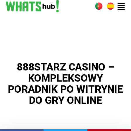
888STARZ CASINO –
KOMPLEKSOWY
PORADNIK PO WITRYNIE
DO GRY ONLINE