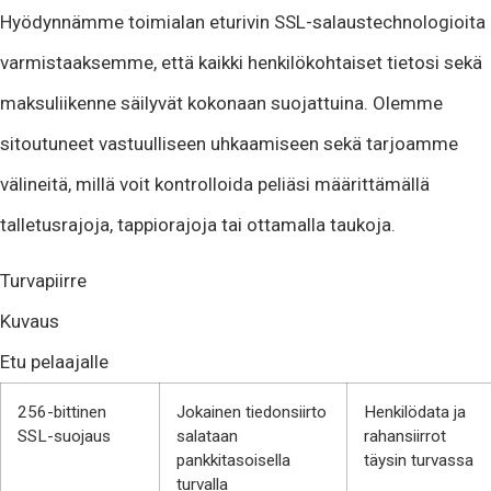
Hyödynnämme toimialan eturivin SSL-salaustechnologioita
varmistaaksemme, että kaikki henkilökohtaiset tietosi sekä
maksuliikenne säilyvät kokonaan suojattuina. Olemme
sitoutuneet vastuulliseen uhkaamiseen sekä tarjoamme
välineitä, millä voit kontrolloida peliäsi määrittämällä
talletusrajoja, tappiorajoja tai ottamalla taukoja.
Turvapiirre
Kuvaus
Etu pelaajalle
256-bittinen
Jokainen tiedonsiirto
Henkilödata ja
SSL-suojaus
salataan
rahansiirrot
pankkitasoisella
täysin turvassa
turvalla