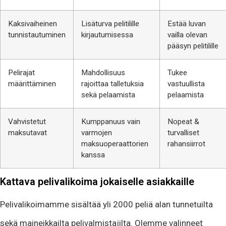
Kaksivaiheinen
Lisäturva pelitilille
Estää luvan
tunnistautuminen
kirjautumisessa
vailla olevan
pääsyn pelitilille
Pelirajat
Mahdollisuus
Tukee
määrittäminen
rajoittaa talletuksia
vastuullista
sekä pelaamista
pelaamista
Vahvistetut
Kumppanuus vain
Nopeat &
maksutavat
varmojen
turvalliset
maksuoperaattorien
rahansiirrot
kanssa
Kattava pelivalikoima jokaiselle asiakkaille
Pelivalikoimamme sisältää yli 2000 peliä alan tunnetuilta
sekä maineikkailta pelivalmistajilta. Olemme valinneet