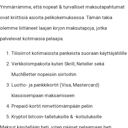
Ymmärrämme, että nopeat & turvalliset maksutapahtumat
ovat kriittisiä asioita pelikokemuksessa. Tämän takia
olemme liittäneet laajan kirjon maksutapoja, jotka
palvelevat kotimaisia pelaajia.
Tilisiirrot kotimaisista pankeista suoraan käyttäjätilille
Verkkolompakoita kuten Skrill, Neteller sekä
MuchBetter nopeisiin siirtoihin
Luotto- ja pankkikortit (Visa, Mastercard)
klassisempaan maksamiseen
Prepaid-kortit nimettömämpään peliin
Kryptot bitcoin-talletuksille & -kotiutuksille
Maksut käsitellään heti, joten pääset pelaamaan heti.