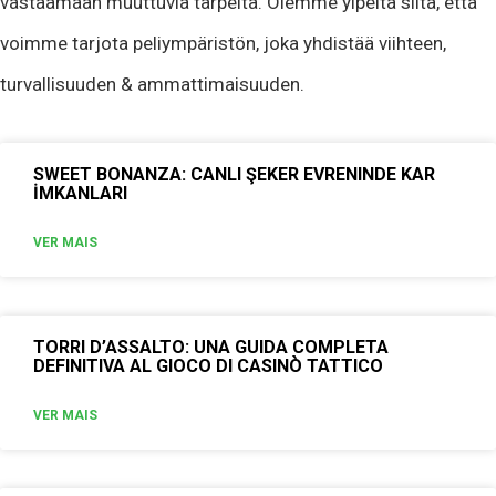
vastaamaan muuttuvia tarpeita. Olemme ylpeitä siitä, että
voimme tarjota peliympäristön, joka yhdistää viihteen,
turvallisuuden & ammattimaisuuden.
SWEET BONANZA: CANLI ŞEKER EVRENINDE KAR
İMKANLARI
VER MAIS
TORRI D’ASSALTO: UNA GUIDA COMPLETA
DEFINITIVA AL GIOCO DI CASINÒ TATTICO
VER MAIS