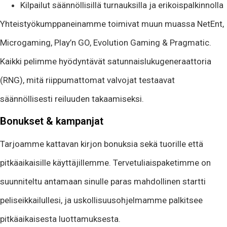
Kilpailut säännöllisillä turnauksilla ja erikoispalkinnolla
Yhteistyökumppaneinamme toimivat muun muassa NetEnt,
Microgaming, Play’n GO, Evolution Gaming & Pragmatic.
Kaikki pelimme hyödyntävät satunnaislukugeneraattoria
(RNG), mitä riippumattomat valvojat testaavat
säännöllisesti reiluuden takaamiseksi.
Bonukset & kampanjat
Tarjoamme kattavan kirjon bonuksia sekä tuorille että
pitkäaikaisille käyttäjillemme. Tervetuliaispaketimme on
suunniteltu antamaan sinulle paras mahdollinen startti
peliseikkailullesi, ja uskollisuusohjelmamme palkitsee
pitkäaikaisesta luottamuksesta.