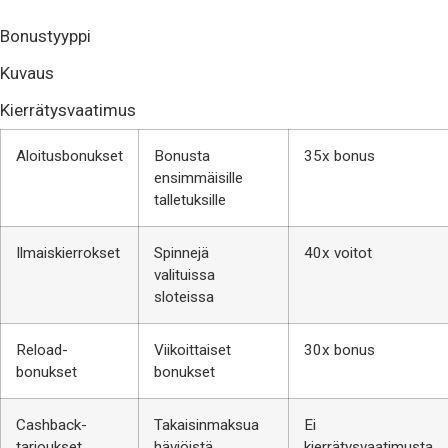
Bonustyyppi
Kuvaus
Kierrätysvaatimus
Aloitusbonukset
Bonusta
35x bonus
ensimmäisille
talletuksille
Ilmaiskierrokset
Spinnejä
40x voitot
valituissa
sloteissa
Reload-
Viikoittaiset
30x bonus
bonukset
bonukset
Cashback-
Takaisinmaksua
Ei
tarjoukset
häviöistä
kierrätysvaatimusta