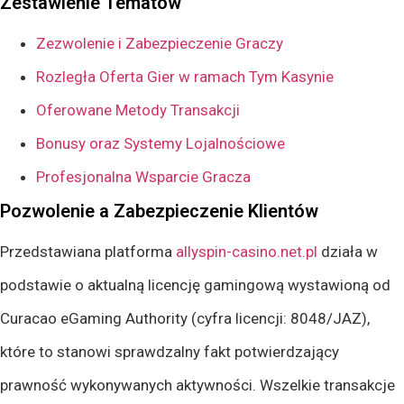
Zestawienie Tematów
Zezwolenie i Zabezpieczenie Graczy
Rozległa Oferta Gier w ramach Tym Kasynie
Oferowane Metody Transakcji
Bonusy oraz Systemy Lojalnościowe
Profesjonalna Wsparcie Gracza
Pozwolenie a Zabezpieczenie Klientów
Przedstawiana platforma
allyspin-casino.net.pl
działa w
podstawie o aktualną licencję gamingową wystawioną od
Curacao eGaming Authority (cyfra licencji: 8048/JAZ),
które to stanowi sprawdzalny fakt potwierdzający
prawność wykonywanych aktywności. Wszelkie transakcje