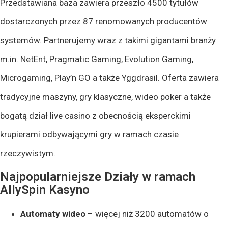
Przedstawiana baza zawiera przeszło 4500 tytułów
dostarczonych przez 87 renomowanych producentów
systemów. Partnerujemy wraz z takimi gigantami branży
m.in. NetEnt, Pragmatic Gaming, Evolution Gaming,
Microgaming, Play’n GO a także Yggdrasil. Oferta zawiera
tradycyjne maszyny, gry klasyczne, wideo poker a także
bogatą dział live casino z obecnością eksperckimi
krupierami odbywającymi gry w ramach czasie
rzeczywistym.
Najpopularniejsze Działy w ramach
AllySpin Kasyno
Automaty wideo
– więcej niż 3200 automatów o