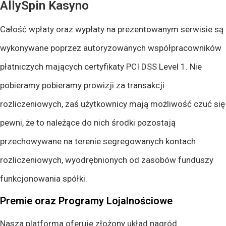
AllySpin Kasyno
Całość wpłaty oraz wypłaty na prezentowanym serwisie są
wykonywane poprzez autoryzowanych współpracowników
płatniczych mających certyfikaty PCI DSS Level 1. Nie
pobieramy pobieramy prowizji za transakcji
rozliczeniowych, zaś użytkownicy mają możliwość czuć się
pewni, że to należące do nich środki pozostają
przechowywane na terenie segregowanych kontach
rozliczeniowych, wyodrębnionych od zasobów funduszy
funkcjonowania spółki.
Premie oraz Programy Lojalnościowe
Nasza platforma oferuje złożony układ nagród