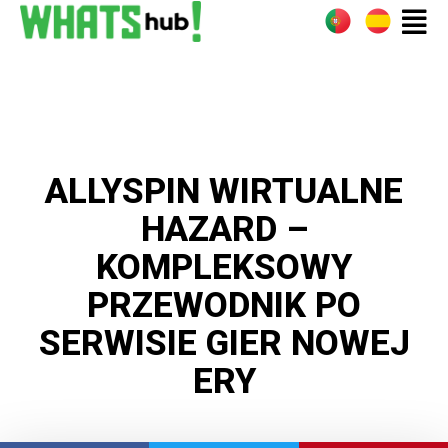
ALLYSPIN WIRTUALNE
HAZARD –
KOMPLEKSOWY
PRZEWODNIK PO
SERWISIE GIER NOWEJ
ERY