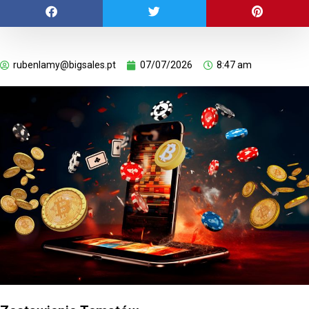
rubenlamy@bigsales.pt
07/07/2026
8:47 am