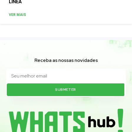
LÍNEA
VER MAIS
Receba as nossas novidades
SUBMETER