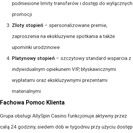
podniesione limity transferów i dostęp do wyłącznych
promocji
Złoty stopień
– spersonalizowane premie,
zaproszenia na ekskluzywne spotkania a także
upominki urodzinowe
Platynowy stopień
– szczytowy standard wsparcia z
indywidualnym opiekunem VIP, błyskawicznymi
wypłatami oraz ekskluzywnymi prezentami
materialnymi
Fachowa Pomoc Klienta
Grupa obsługi AllySpin Casino funkcjonuje aktywny przez
całą 24 godziny, siedem dób w tygodniu przy użyciu dostęp