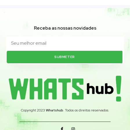
Receba as nossas novidades
SUBMETER
Copyright 2023
Whatshub
. Todos os direitos reservados.