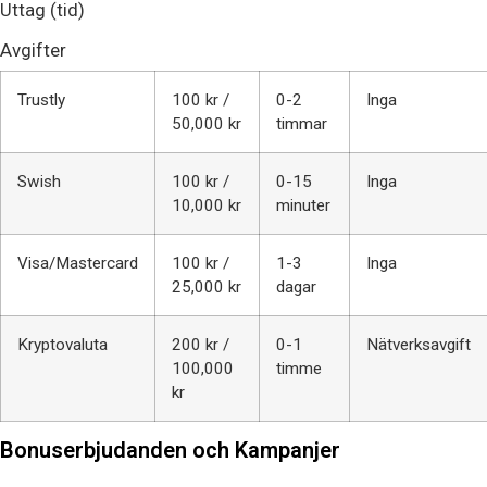
Uttag (tid)
Avgifter
Trustly
100 kr /
0-2
Inga
50,000 kr
timmar
Swish
100 kr /
0-15
Inga
10,000 kr
minuter
Visa/Mastercard
100 kr /
1-3
Inga
25,000 kr
dagar
Kryptovaluta
200 kr /
0-1
Nätverksavgift
100,000
timme
kr
Bonuserbjudanden och Kampanjer