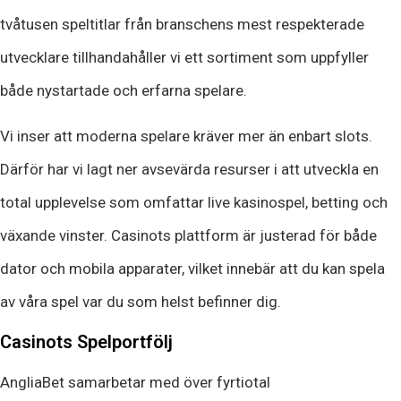
tvåtusen speltitlar från branschens mest respekterade
utvecklare tillhandahåller vi ett sortiment som uppfyller
både nystartade och erfarna spelare.
Vi inser att moderna spelare kräver mer än enbart slots.
Därför har vi lagt ner avsevärda resurser i att utveckla en
total upplevelse som omfattar live kasinospel, betting och
växande vinster. Casinots plattform är justerad för både
dator och mobila apparater, vilket innebär att du kan spela
av våra spel var du som helst befinner dig.
Casinots Spelportfölj
AngliaBet samarbetar med över fyrtiotal