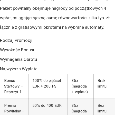
Pakiet powitalny obejmuje nagrody od początkowych 4
wpłat, osiągając łączną sumę równowartości kilku tys. zł
łącznie z gratisowymi obrotami na wybrane automaty.
Rodzaj Promocji
Wysokość Bonusu
Wymagania Obrotu
Najwyższa Wypłata
Bonus
100% do pięćset
35x
Brak
Startowy –
EUR + 200 FS
(nagroda
limitu
Depozyt 1
+ wpłata)
Premia
50% do 400 EUR
35x
Bez
Powitalny –
(nagroda
limitu