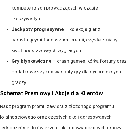
kompetentnych prowadzących w czasie
rzeczywistym
Jackpoty progresywne
– kolekcja gier z
narastającymi funduszami premii, częste zmiany
kwot podstawowych wygranych
Gry błyskawiczne
– crash games, kółka fortuny oraz
dodatkowe szybkie warianty gry dla dynamicznych
graczy
Schemat Premiowy i Akcje dla Klientów
Nasz program premii zawiera z złożonego programu
lojalnościowego oraz częstych akcji adresowanych
jednocześnie do świeżych, jak i doświadczonych graczy.