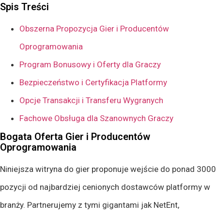
Spis Treści
Obszerna Propozycja Gier i Producentów
Oprogramowania
Program Bonusowy i Oferty dla Graczy
Bezpieczeństwo i Certyfikacja Platformy
Opcje Transakcji i Transferu Wygranych
Fachowe Obsługa dla Szanownych Graczy
Bogata Oferta Gier i Producentów
Oprogramowania
Niniejsza witryna do gier proponuje wejście do ponad 3000
pozycji od najbardziej cenionych dostawców platformy w
branży. Partnerujemy z tymi gigantami jak NetEnt,