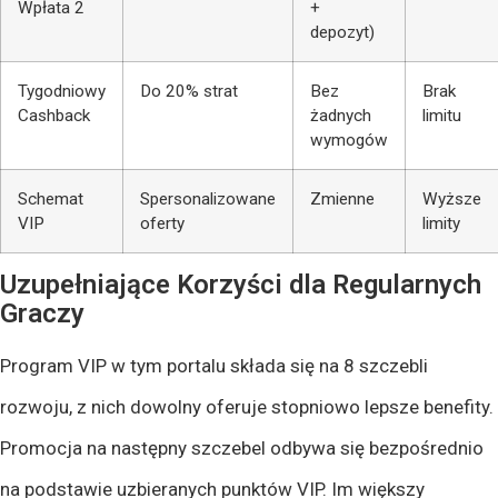
Wpłata 2
+
depozyt)
Tygodniowy
Do 20% strat
Bez
Brak
Cashback
żadnych
limitu
wymogów
Schemat
Spersonalizowane
Zmienne
Wyższe
VIP
oferty
limity
Uzupełniające Korzyści dla Regularnych
Graczy
Program VIP w tym portalu składa się na 8 szczebli
rozwoju, z nich dowolny oferuje stopniowo lepsze benefity.
Promocja na następny szczebel odbywa się bezpośrednio
na podstawie uzbieranych punktów VIP. Im większy