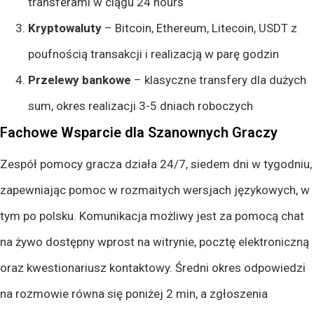
transferami w ciągu 24 hours
Kryptowaluty
– Bitcoin, Ethereum, Litecoin, USDT z
poufnością transakcji i realizacją w parę godzin
Przelewy bankowe
– klasyczne transfery dla dużych
sum, okres realizacji 3-5 dniach roboczych
Fachowe Wsparcie dla Szanownych Graczy
Zespół pomocy gracza działa 24/7, siedem dni w tygodniu,
zapewniając pomoc w rozmaitych wersjach językowych, w
tym po polsku. Komunikacja możliwy jest za pomocą chat
na żywo dostępny wprost na witrynie, pocztę elektroniczną
oraz kwestionariusz kontaktowy. Średni okres odpowiedzi
na rozmowie równa się poniżej 2 min, a zgłoszenia