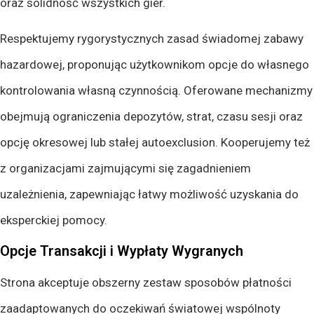
oraz solidność wszystkich gier.
Respektujemy rygorystycznych zasad świadomej zabawy
hazardowej, proponując użytkownikom opcje do własnego
kontrolowania własną czynnością. Oferowane mechanizmy
obejmują ograniczenia depozytów, strat, czasu sesji oraz
opcję okresowej lub stałej autoexclusion. Kooperujemy też
z organizacjami zajmującymi się zagadnieniem
uzależnienia, zapewniając łatwy możliwość uzyskania do
eksperckiej pomocy.
Opcje Transakcji i Wypłaty Wygranych
Strona akceptuje obszerny zestaw sposobów płatności
zaadaptowanych do oczekiwań światowej wspólnoty