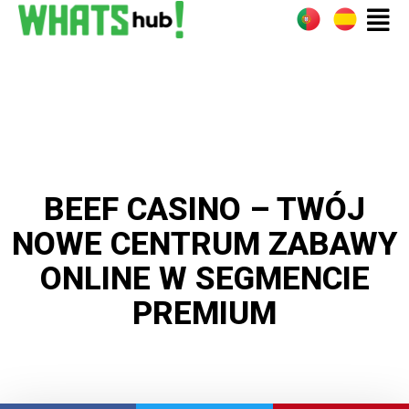
BEEF CASINO – TWÓJ
NOWE CENTRUM ZABAWY
ONLINE W SEGMENCIE
PREMIUM