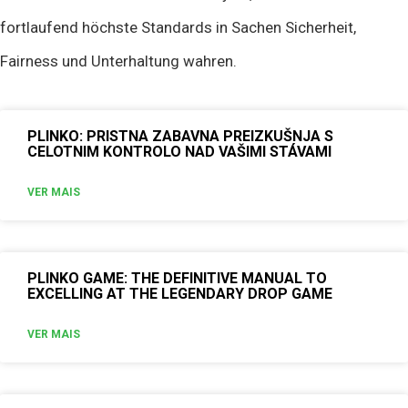
fortlaufend höchste Standards in Sachen Sicherheit,
Fairness und Unterhaltung wahren.
PLINKO: PRISTNA ZABAVNA PREIZKUŠNJA S
CELOTNIM KONTROLO NAD VAŠIMI STÁVAMI
VER MAIS
PLINKO GAME: THE DEFINITIVE MANUAL TO
EXCELLING AT THE LEGENDARY DROP GAME
VER MAIS