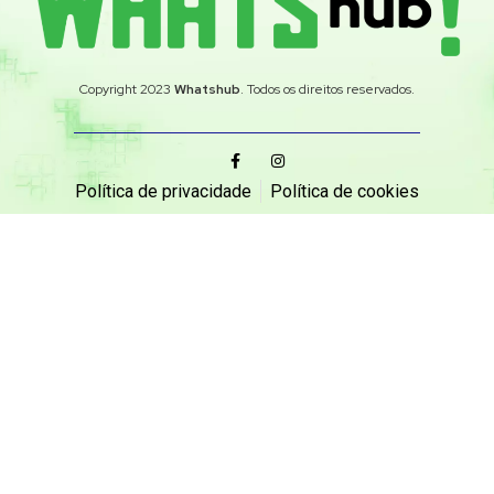
Copyright 2023
Whatshub
. Todos os direitos reservados.
Política de privacidade
Política de cookies