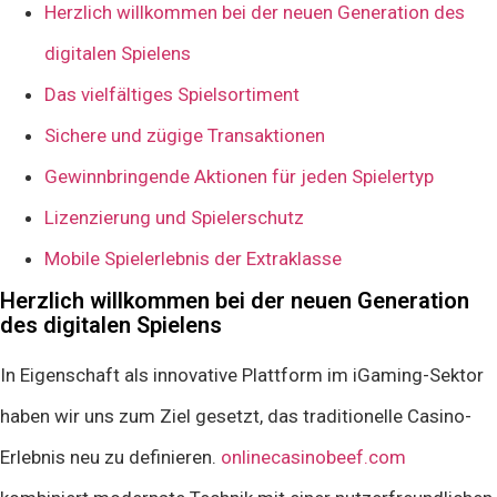
Herzlich willkommen bei der neuen Generation des
digitalen Spielens
Das vielfältiges Spielsortiment
Sichere und zügige Transaktionen
Gewinnbringende Aktionen für jeden Spielertyp
Lizenzierung und Spielerschutz
Mobile Spielerlebnis der Extraklasse
Herzlich willkommen bei der neuen Generation
des digitalen Spielens
In Eigenschaft als innovative Plattform im iGaming-Sektor
haben wir uns zum Ziel gesetzt, das traditionelle Casino-
Erlebnis neu zu definieren.
onlinecasinobeef.com