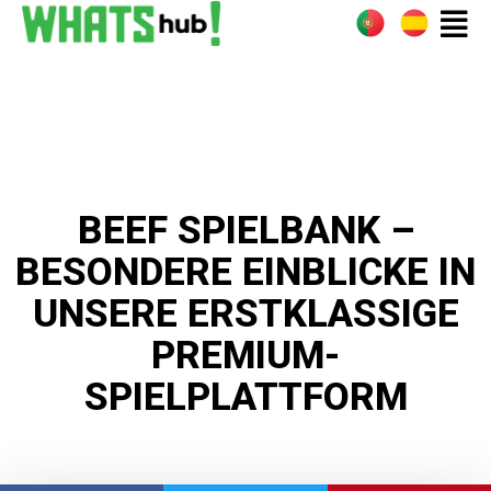
BEEF SPIELBANK –
BESONDERE EINBLICKE IN
UNSERE ERSTKLASSIGE
PREMIUM-
SPIELPLATTFORM