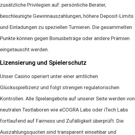
zusätzliche Privilegien auf: persönliche Berater,
beschleunigte Gewinnauszahlungen, höhere Deposit-Limits
und Einladungen zu speziellen Turnieren. Die gesammelten
Punkte können gegen Bonusbeträge oder andere Prämien
eingetauscht werden.
Lizensierung und Spielerschutz
Unser Casino operiert unter einer amtlichen
Glücksspiellizenz und folgt strengen regulatorischen
Kontrollen. Alle Spielangebote auf unserer Seite werden von
neutralen Testlaboren wie eCOGRA Labs oder iTech Labs
fortlaufend auf Fairness und Zufälligkeit überprüft. Die
Auszahlungsquoten sind transparent einsehbar und