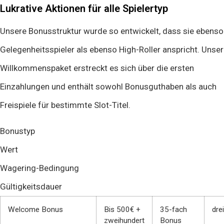
Lukrative Aktionen für alle Spielertyp
Unsere Bonusstruktur wurde so entwickelt, dass sie ebenso
Gelegenheitsspieler als ebenso High-Roller anspricht. Unser
Willkommenspaket erstreckt es sich über die ersten
Einzahlungen und enthält sowohl Bonusguthaben als auch
Freispiele für bestimmte Slot-Titel.
Bonustyp
Wert
Wagering-Bedingung
Gültigkeitsdauer
Welcome Bonus
Bis 500€ +
35-fach
dre
zweihundert
Bonus