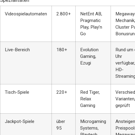
Spezialitäten
Videospielautomaten
2.800+
NetEnt AB,
Megaway
Pragmatic
Mechanik
Play, Play’n
Cluster P
Go
Bonusrun
Live-Bereich
180+
Evolution
Rund um 
Gaming,
Uhr
Ezugi
verfügbar,
HD-
Streamin
Tisch-Spiele
220+
Red Tiger,
Verschie
Relax
Varianten
Gaming
geprüft
Jackpot-Spiele
über
Microgaming
Ansteige
95
Systems,
Preispool
Playtech
Megaway