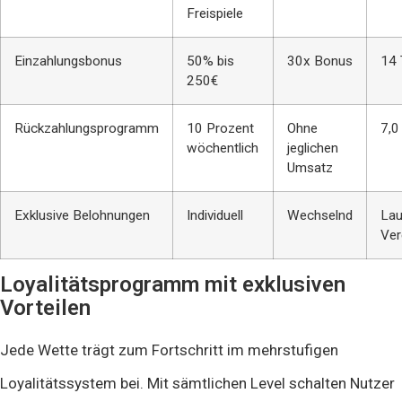
Freispiele
Einzahlungsbonus
50% bis
30x Bonus
14 
250€
Rückzahlungsprogramm
10 Prozent
Ohne
7,0
wöchentlich
jeglichen
Umsatz
Exklusive Belohnungen
Individuell
Wechselnd
Lau
Ver
Loyalitätsprogramm mit exklusiven
Vorteilen
Jede Wette trägt zum Fortschritt im mehrstufigen
Loyalitätssystem bei. Mit sämtlichen Level schalten Nutzer