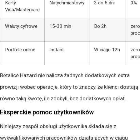
Karty
Natychmiastowy
3 do 5 dni
0%
Visa/Mastercard
Waluty cyfrowe
15-30 min
Do 2h
zero
proc
Portfele online
Instant
W ciągu 12h
zero
proc
Betalice Hazard nie nalicza żadnych dodatkowych extra
prowizji wobec operacje, który to znaczy, że klienci dostają
równo taką kwotę, ile zdobyli, bez dodatkowych opłat.
Eksperckie pomoc użytkowników
Niniejszy zespół obsługi użytkownika składa się z
wykwalifikowanych pracowników działających w ciągu