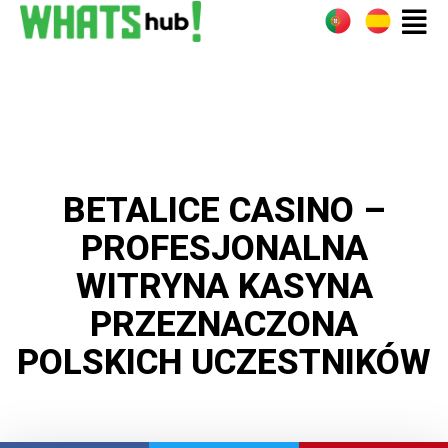
BETALICE CASINO –
PROFESJONALNA
WITRYNA KASYNA
PRZEZNACZONA
POLSKICH UCZESTNIKÓW