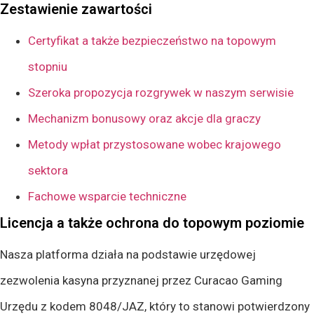
Zestawienie zawartości
Certyfikat a także bezpieczeństwo na topowym
stopniu
Szeroka propozycja rozgrywek w naszym serwisie
Mechanizm bonusowy oraz akcje dla graczy
Metody wpłat przystosowane wobec krajowego
sektora
Fachowe wsparcie techniczne
Licencja a także ochrona do topowym poziomie
Nasza platforma działa na podstawie urzędowej
zezwolenia kasyna przyznanej przez Curacao Gaming
Urzędu z kodem 8048/JAZ, który to stanowi potwierdzony