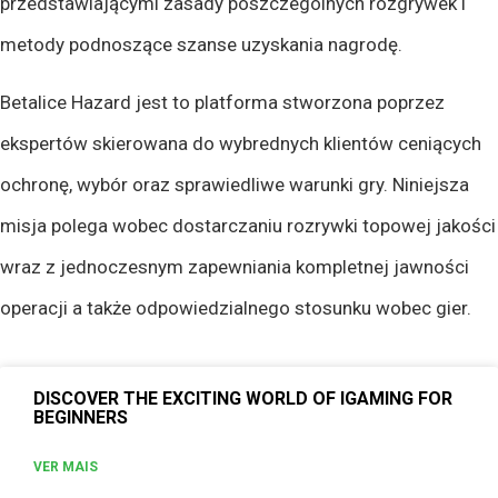
przedstawiającymi zasady poszczególnych rozgrywek i
metody podnoszące szanse uzyskania nagrodę.
Betalice Hazard jest to platforma stworzona poprzez
ekspertów skierowana do wybrednych klientów ceniących
ochronę, wybór oraz sprawiedliwe warunki gry. Niniejsza
misja polega wobec dostarczaniu rozrywki topowej jakości
wraz z jednoczesnym zapewniania kompletnej jawności
operacji a także odpowiedzialnego stosunku wobec gier.
DISCOVER THE EXCITING WORLD OF IGAMING FOR
BEGINNERS
VER MAIS