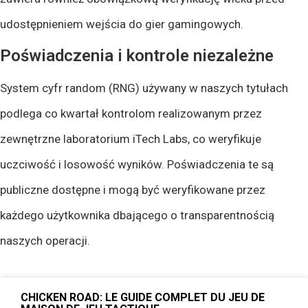
udostępnieniem wejścia do gier gamingowych.
Poświadczenia i kontrole niezależne
System cyfr random (RNG) używany w naszych tytułach
podlega co kwartał kontrolom realizowanym przez
zewnętrzne laboratorium iTech Labs, co weryfikuje
uczciwość i losowość wyników. Poświadczenia te są
publiczne dostępne i mogą być weryfikowane przez
każdego użytkownika dbającego o transparentnością
naszych operacji.
CHICKEN ROAD: LE GUIDE COMPLET DU JEU DE