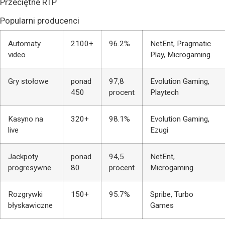
Przeciętne RTP
Popularni producenci
Automaty
2100+
96.2%
NetEnt, Pragmatic
video
Play, Microgaming
Gry stołowe
ponad
97,8
Evolution Gaming,
450
procent
Playtech
Kasyno na
320+
98.1%
Evolution Gaming,
live
Ezugi
Jackpoty
ponad
94,5
NetEnt,
progresywne
80
procent
Microgaming
Rozgrywki
150+
95.7%
Spribe, Turbo
błyskawiczne
Games