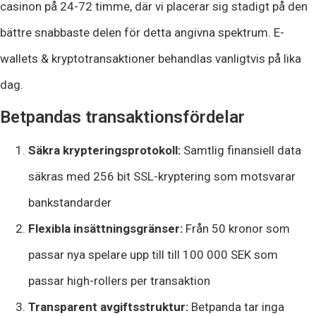
casinon på 24-72 timme, där vi placerar sig stadigt på den
bättre snabbaste delen för detta angivna spektrum. E-
wallets & kryptotransaktioner behandlas vanligtvis på lika
dag.
Betpandas transaktionsfördelar
Säkra krypteringsprotokoll:
Samtlig finansiell data
säkras med 256 bit SSL-kryptering som motsvarar
bankstandarder
Flexibla insättningsgränser:
Från 50 kronor som
passar nya spelare upp till till 100 000 SEK som
passar high-rollers per transaktion
Transparent avgiftsstruktur:
Betpanda tar inga