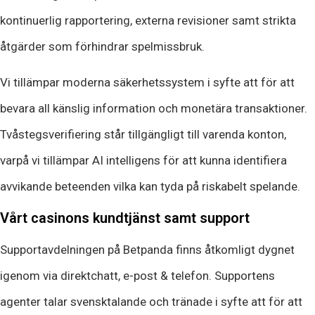
kontinuerlig rapportering, externa revisioner samt strikta
åtgärder som förhindrar spelmissbruk.
Vi tillämpar moderna säkerhetssystem i syfte att för att
bevara all känslig information och monetära transaktioner.
Tvåstegsverifiering står tillgängligt till varenda konton,
varpå vi tillämpar AI intelligens för att kunna identifiera
avvikande beteenden vilka kan tyda på riskabelt spelande.
Vårt casinons kundtjänst samt support
Supportavdelningen på Betpanda finns åtkomligt dygnet
igenom via direktchatt, e-post & telefon. Supportens
agenter talar svensktalande och tränade i syfte att för att