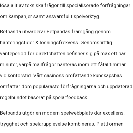
lösa allt av tekniska frågor till specialiserade förfrågningar
om kampanjer samt ansvarsfullt spelverktyg.
Betpanda utvärderar Betpandas framgång genom
hanteringstider & lösningsfrekvens. Genomsnittlig
vänteperiod för direktchatten befinner sig på max ett par
minuter, varpå mailfrågor hanteras inom ett fåtal timmar
vid kontorstid. Vårt casinons omfattande kunskapsbas
omfattar dom populäraste förfrågningarna och uppdaterad
regelbundet baserat på spelarfeedback.
Betpanda utgör en modern spelwebbplats där excellens,
trygghet och spelarupplevelse kombineras. Plattformen