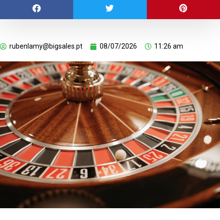
rubenlamy@bigsales.pt
08/07/2026
11:26 am