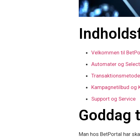
Indholds
Velkommen til BetPo
Automater og Select
Transaktionsmetode
Kampagnetilbud og
Support og Service
Goddag t
Man hos BetPortal har ska