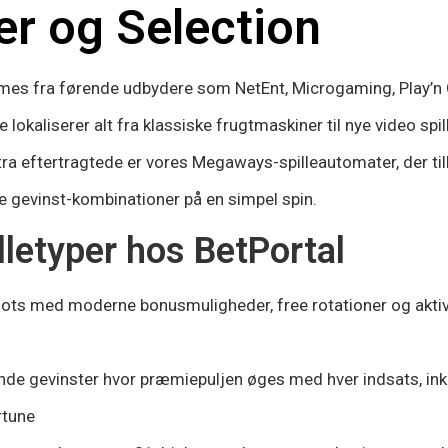
r og Selection
es fra førende udbydere som NetEnt, Microgaming, Play’n 
e lokaliserer alt fra klassiske frugtmaskiner til nye video s
ra eftertragtede er vores Megaways-spilleautomater, der tilb
 gevinst-kombinationer på en simpel spin.
lletyper hos BetPortal
ots med moderne bonusmuligheder, free rotationer og aktive
de gevinster hvor præmiepuljen øges med hver indsats, i
rtune