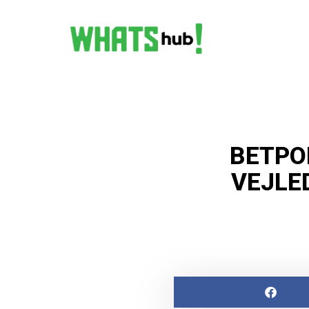
BETPO
VEJLE