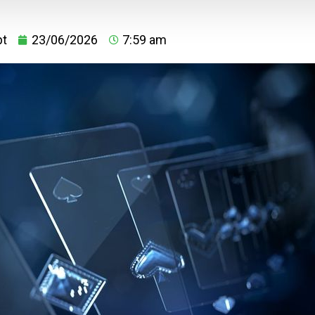
pt
23/06/2026
7:59 am