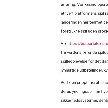
erfaring. Vor kasino opere
ethvert platformens spil
lanceringen har teamet ce
foretrukne spil uden prob
Via
https://betportalcasin
fra verdens førende spilu
spilleoplevelse for det d
lynhurtige udbetalinger, k
Portalen er optimeret til 
deres yndlingsspil når h
sikkerhedssystemer, deribl