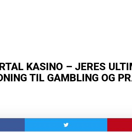
RTAL KASINO – JERES ULTI
DNING TIL GAMBLING OG P