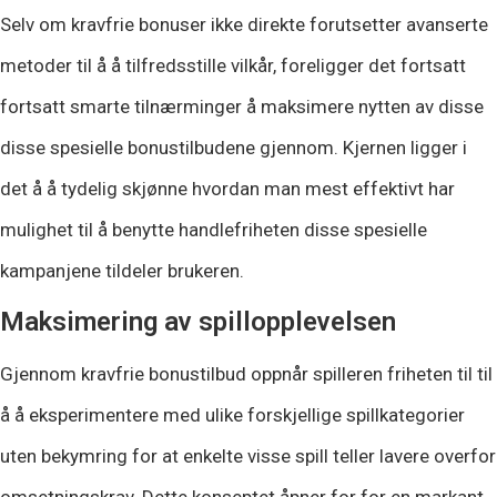
Selv om kravfrie bonuser ikke direkte forutsetter avanserte
metoder til å å tilfredsstille vilkår, foreligger det fortsatt
fortsatt smarte tilnærminger å maksimere nytten av disse
disse spesielle bonustilbudene gjennom. Kjernen ligger i
det å å tydelig skjønne hvordan man mest effektivt har
mulighet til å benytte handlefriheten disse spesielle
kampanjene tildeler brukeren.
Maksimering av spillopplevelsen
Gjennom kravfrie bonustilbud oppnår spilleren friheten til til
å å eksperimentere med ulike forskjellige spillkategorier
uten bekymring for at enkelte visse spill teller lavere overfor