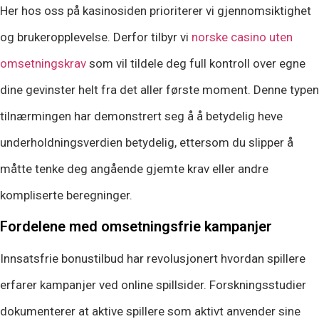
Her hos oss på kasinosiden prioriterer vi gjennomsiktighet
og brukeropplevelse. Derfor tilbyr vi
norske casino uten
omsetningskrav
som vil tildele deg full kontroll over egne
dine gevinster helt fra det aller første moment. Denne typen
tilnærmingen har demonstrert seg å å betydelig heve
underholdningsverdien betydelig, ettersom du slipper å
måtte tenke deg angående gjemte krav eller andre
kompliserte beregninger.
Fordelene med omsetningsfrie kampanjer
Innsatsfrie bonustilbud har revolusjonert hvordan spillere
erfarer kampanjer ved online spillsider. Forskningsstudier
dokumenterer at aktive spillere som aktivt anvender sine