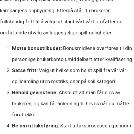
kampanjens oppbygning. Etterpå står du brukeren
fullstendig fritt til å velge ut blant vårt vårt omfattende
omfattende utvalg av tilgjengelige spillmuligheter.
Motta bonustilbudet:
Bonusmidlene overføres til din
personlige brukerkonto umiddelbart etter kvalifisering
Satse fritt:
Velg ut hvilke som helst spill fra vår vår
spillsamling uten restriksjoner på spillkategori
Behold gevinstene:
Absolutt alt man får eies av
brukeren, og kan får anledning til heves når du måtte
foretrekke
Be om uttaksføring:
Start uttaksprosessen gjennom