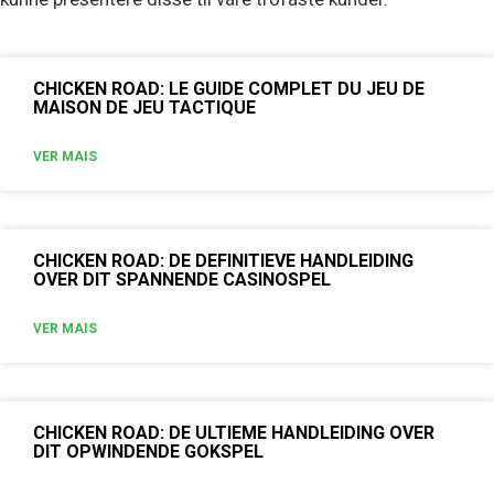
CHICKEN ROAD: LE GUIDE COMPLET DU JEU DE
MAISON DE JEU TACTIQUE
VER MAIS
CHICKEN ROAD: DE DEFINITIEVE HANDLEIDING
OVER DIT SPANNENDE CASINOSPEL
VER MAIS
CHICKEN ROAD: DE ULTIEME HANDLEIDING OVER
DIT OPWINDENDE GOKSPEL