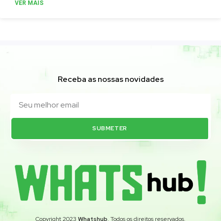
VER MAIS
Receba as nossas novidades
SUBMETER
Copyright 2023
Whatshub
. Todos os direitos reservados.