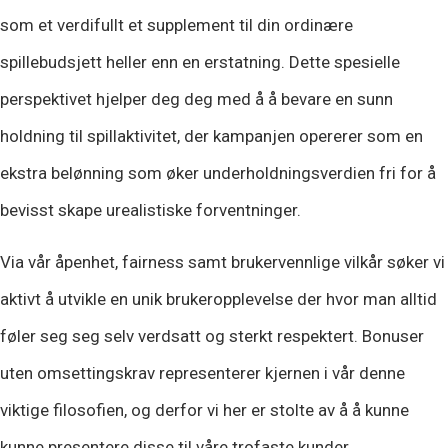
som et verdifullt et supplement til din ordinære
spillebudsjett heller enn en erstatning. Dette spesielle
perspektivet hjelper deg deg med å å bevare en sunn
holdning til spillaktivitet, der kampanjen opererer som en
ekstra belønning som øker underholdningsverdien fri for å
bevisst skape urealistiske forventninger.
Via vår åpenhet, fairness samt brukervennlige vilkår søker vi
aktivt å utvikle en unik brukeropplevelse der hvor man alltid
føler seg seg selv verdsatt og sterkt respektert. Bonuser
uten omsettingskrav representerer kjernen i vår denne
viktige filosofien, og derfor vi her er stolte av å å kunne
kunne presentere disse til våre trofaste kunder.