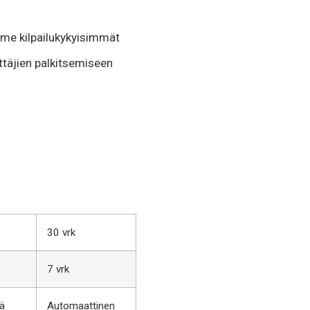
me kilpailukykyisimmät
yttäjien palkitsemiseen
30 vrk
7 vrk
tä
Automaattinen