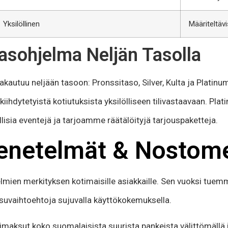
Yksilöllinen
Määriteltäv
asohjelma Neljän Tasolla
autuu neljään tasoon: Pronssitaso, Silver, Kulta ja Platinu
ihdytetyistä kotiutuksista yksilölliseen tilivastaavaan. Plati
isia eventejä ja tarjoamme räätälöityjä tarjouspaketteja.
netelmät & Nostome
en merkityksen kotimaisille asiakkaille. Sen vuoksi tue
suvaihtoehtoja sujuvalla käyttökokemuksella.
aksut koko suomalaisista suurista pankeista välittömällä id