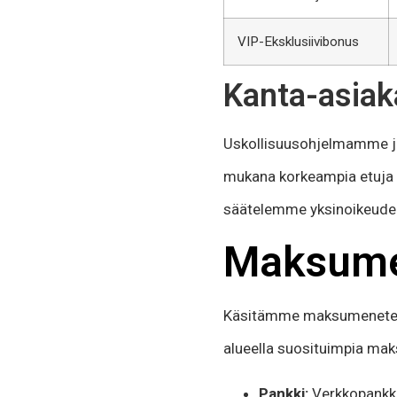
VIP-Eksklusiivibonus
Kanta-asiak
Uskollisuusohjelmamme jak
mukana korkeampia etuja ki
säätelemme yksinoikeudell
Maksume
Käsitämme maksumenetelmi
alueella suosituimpia mak
Pankki:
Verkkopankkim