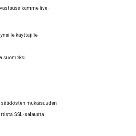
n vastausaikamme live-
neille käyttäjille
ta suomeksi
an säädösten mukaisuuden
ttistä SSL-salausta