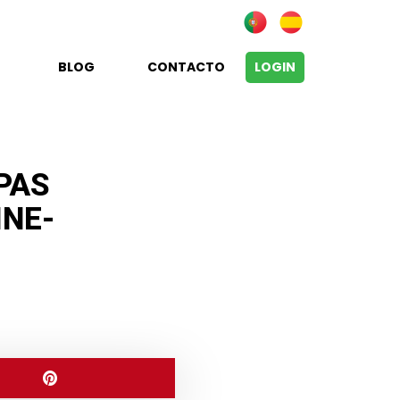
BLOG
CONTACTO
LOGIN
PAS
INE-