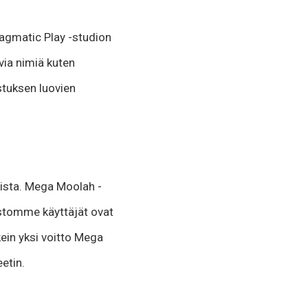
ragmatic Play -studion
ia nimiä kuten
stuksen luovien
ista. Mega Moolah -
vustomme käyttäjät ovat
kein yksi voitto Mega
etin.