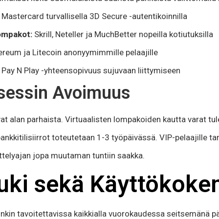
 Mastercard turvallisella 3D Secure -autentikoinnilla
lompakot:
Skrill, Neteller ja MuchBetter nopeilla kotiutuksilla
ereum ja Litecoin anonyymimmille pelaajille
 Pay N Play -yhteensopivuus sujuvaan liittymiseen
sessin Avoimuus
alan parhaista. Virtuaalisten lompakoiden kautta varat tule
ankkitilisiirrot toteutetaan 1-3 työpäivässä. VIP-pelaajille t
ittelyajan jopa muutaman tuntiin saakka.
uki sekä Käyttökok
kin tavoitettavissa kaikkialla vuorokaudessa seitsemänä p