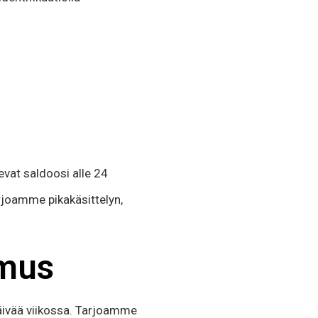
vat saldoosi alle 24
arjoamme pikakäsittelyn,
emus
äivää viikossa. Tarjoamme