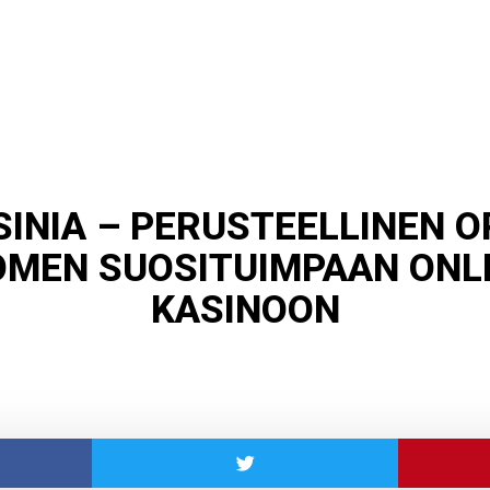
SINIA – PERUSTEELLINEN O
MEN SUOSITUIMPAAN ONL
KASINOON