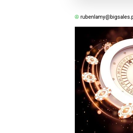
rubenlamy@bigsales.