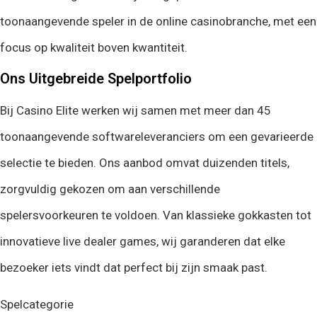
toonaangevende speler in de online casinobranche, met een
focus op kwaliteit boven kwantiteit.
Ons Uitgebreide Spelportfolio
Bij Casino Elite werken wij samen met meer dan 45
toonaangevende softwareleveranciers om een gevarieerde
selectie te bieden. Ons aanbod omvat duizenden titels,
zorgvuldig gekozen om aan verschillende
spelersvoorkeuren te voldoen. Van klassieke gokkasten tot
innovatieve live dealer games, wij garanderen dat elke
bezoeker iets vindt dat perfect bij zijn smaak past.
Spelcategorie