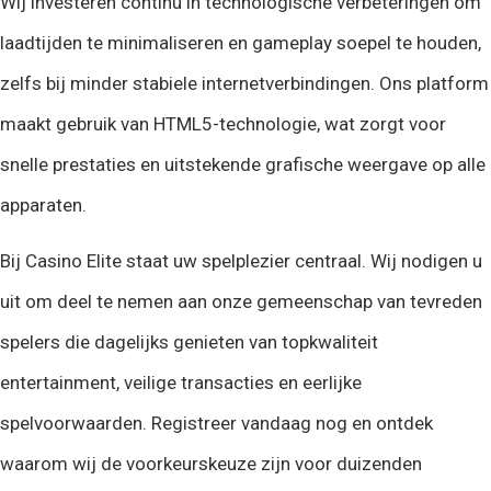
Wij investeren continu in technologische verbeteringen om
laadtijden te minimaliseren en gameplay soepel te houden,
zelfs bij minder stabiele internetverbindingen. Ons platform
maakt gebruik van HTML5-technologie, wat zorgt voor
snelle prestaties en uitstekende grafische weergave op alle
apparaten.
Bij Casino Elite staat uw spelplezier centraal. Wij nodigen u
uit om deel te nemen aan onze gemeenschap van tevreden
spelers die dagelijks genieten van topkwaliteit
entertainment, veilige transacties en eerlijke
spelvoorwaarden. Registreer vandaag nog en ontdek
waarom wij de voorkeurskeuze zijn voor duizenden