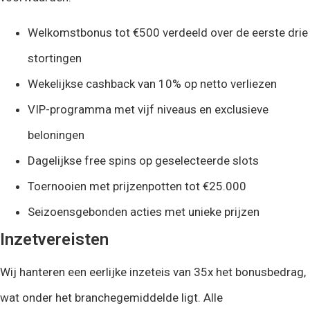
Welkomstbonus tot €500 verdeeld over de eerste drie
stortingen
Wekelijkse cashback van 10% op netto verliezen
VIP-programma met vijf niveaus en exclusieve
beloningen
Dagelijkse free spins op geselecteerde slots
Toernooien met prijzenpotten tot €25.000
Seizoensgebonden acties met unieke prijzen
Inzetvereisten
Wij hanteren een eerlijke inzeteis van 35x het bonusbedrag,
wat onder het branchegemiddelde ligt. Alle