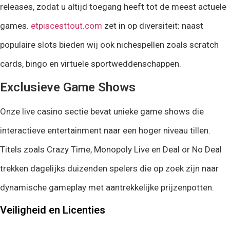
releases, zodat u altijd toegang heeft tot de meest actuele
games.
etpiscesttout.com
zet in op diversiteit: naast
populaire slots bieden wij ook nichespellen zoals scratch
cards, bingo en virtuele sportweddenschappen.
Exclusieve Game Shows
Onze live casino sectie bevat unieke game shows die
interactieve entertainment naar een hoger niveau tillen.
Titels zoals Crazy Time, Monopoly Live en Deal or No Deal
trekken dagelijks duizenden spelers die op zoek zijn naar
dynamische gameplay met aantrekkelijke prijzenpotten.
Veiligheid en Licenties