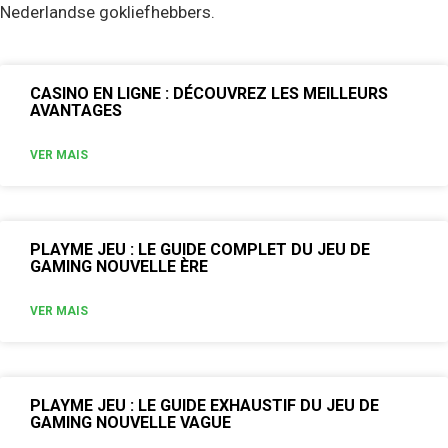
Nederlandse gokliefhebbers.
CASINO EN LIGNE : DÉCOUVREZ LES MEILLEURS
AVANTAGES
VER MAIS
PLAYME JEU : LE GUIDE COMPLET DU JEU DE
GAMING NOUVELLE ÈRE
VER MAIS
PLAYME JEU : LE GUIDE EXHAUSTIF DU JEU DE
GAMING NOUVELLE VAGUE