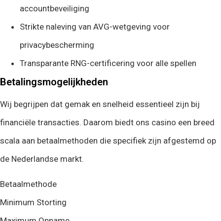
accountbeveiliging
Strikte naleving van AVG-wetgeving voor
privacybescherming
Transparante RNG-certificering voor alle spellen
Betalingsmogelijkheden
Wij begrijpen dat gemak en snelheid essentieel zijn bij
financiële transacties. Daarom biedt ons casino een breed
scala aan betaalmethoden die specifiek zijn afgestemd op
de Nederlandse markt.
Betaalmethode
Minimum Storting
Maximum Opname