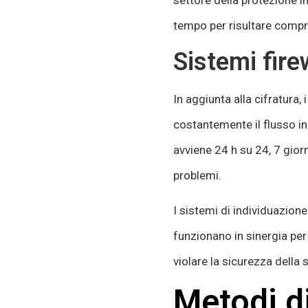
settore della protezione i
tempo per risultare compr
Sistemi fire
In aggiunta alla cifratura
costantemente il flusso in
avviene 24 h su 24, 7 gior
problemi.
I sistemi di individuazion
funzionano in sinergia per
violare la sicurezza della s
Metodi d