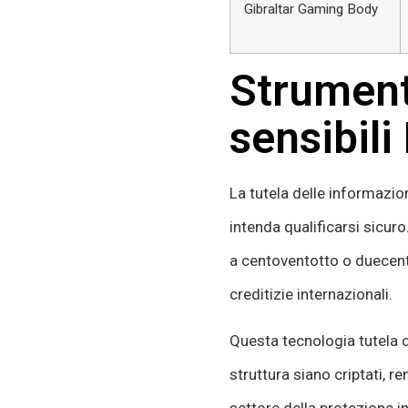
Gibraltar Gaming Body
Strument
sensibili
La tutela delle informazio
intenda qualificarsi sicur
a centoventotto o duecento
creditizie internazionali.
Questa tecnologia tutela ch
struttura siano criptati, 