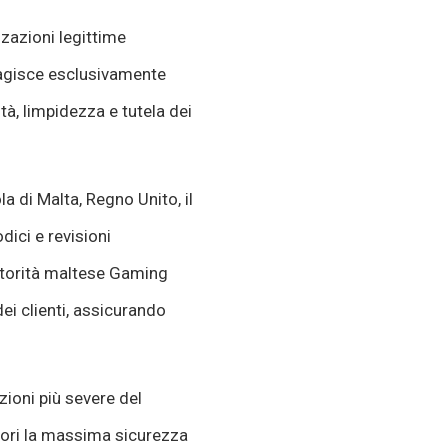
zazioni legittime
 agisce esclusivamente
tà, limpidezza e tutela dei
a di Malta, Regno Unito, il
dici e revisioni
Autorità maltese Gaming
dei clienti, assicurando
ioni più severe del
atori la massima sicurezza