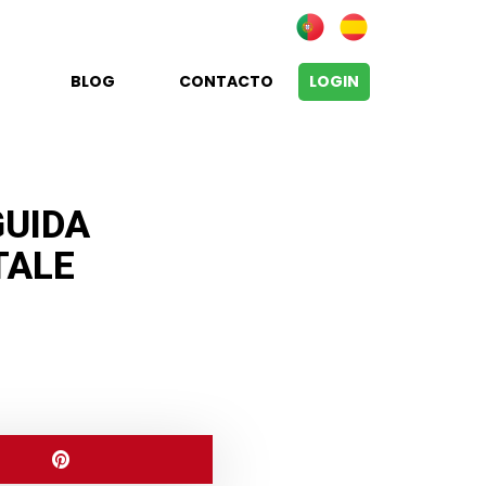
BLOG
CONTACTO
LOGIN
GUIDA
TALE