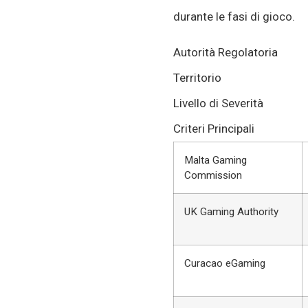
durante le fasi di gioco.
Autorità Regolatoria
Territorio
Livello di Severità
Criteri Principali
Malta Gaming
Commission
UK Gaming Authority
Curacao eGaming