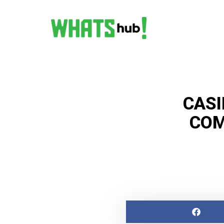
CASI
COM