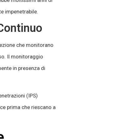
ebbe moltissimi anni di
e impenetrabile.
 Continuo
rotezione che monitorano
so. Il monitoraggio
mente in presenza di
enetrazioni (IPS)
cce prima che riescano a
e