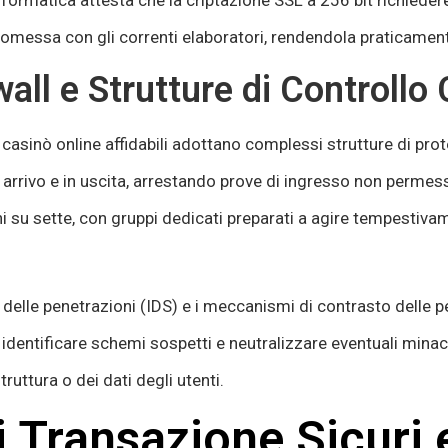
nformatica attesta che la criptazione SSL a 256 bit richieder
omessa con gli correnti elaboratori, rendendola praticament
wall e Strutture di Controllo
, i casinò online affidabili adottano complessi strutture di p
 arrivo e in uscita, arrestando prove di ingresso non permes
ni su sette, con gruppi dedicati preparati a agire tempestiva
e delle penetrazioni (IDS) e i meccanismi di contrasto delle p
 identificare schemi sospetti e neutralizzare eventuali mina
truttura o dei dati degli utenti.
i Transazione Sicuri 