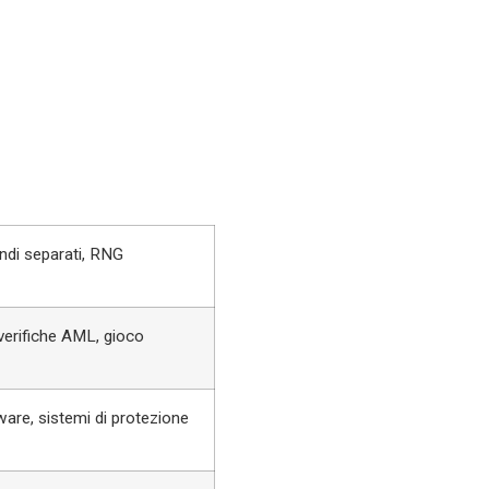
ondi separati, RNG
verifiche AML, gioco
ware, sistemi di protezione