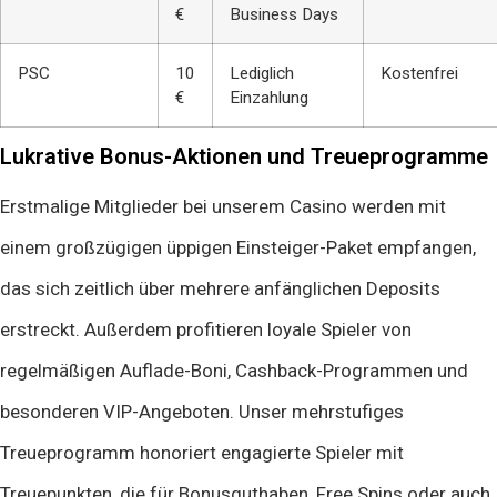
€
Business Days
PSC
10
Lediglich
Kostenfrei
€
Einzahlung
Lukrative Bonus-Aktionen und Treueprogramme
Erstmalige Mitglieder bei unserem Casino werden mit
einem großzügigen üppigen Einsteiger-Paket empfangen,
das sich zeitlich über mehrere anfänglichen Deposits
erstreckt. Außerdem profitieren loyale Spieler von
regelmäßigen Auflade-Boni, Cashback-Programmen und
besonderen VIP-Angeboten. Unser mehrstufiges
Treueprogramm honoriert engagierte Spieler mit
Treuepunkten, die für Bonusguthaben, Free Spins oder auch