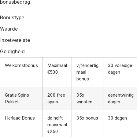
bonusbedrag.
Bonustype
Waarde
Inzetvereiste
Geldigheid
Welkomstbonus
Maximaal
vijfendertig
30 volledige
€500
maal
dagen
bonus
Gratis Spins
200 free
35x
eenentwintig
Pakket
spins
winsten
dagen
Herlaad Bonus
de helft
35x bonus
30 dagen
maximaal
€250