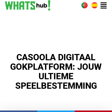
CASOOLA DIGITAAL
GOKPLATFORM: JOUW
ULTIEME
SPEELBESTEMMING