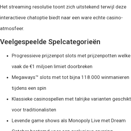
Het streaming resolutie toont zich uitstekend terwijl deze
interactieve chatoptie biedt naar een ware echte casino-
atmosfeer.
Veelgespeelde Spelcategorieën
Progressieve prijzenpot slots met prijzenpotten welke
vaak de €1 miljoen limiet doorbreken
Megaways™ slots met tot bijna 118.000 winmanieren
tijdens een spin
Klassieke casinospellen met talrijke varianten geschikt
voor traditionalisten
Levende game shows als Monopoly Live met Dream