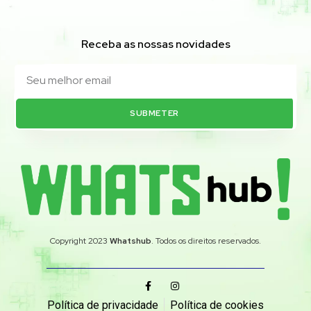
Receba as nossas novidades
SUBMETER
Copyright 2023
Whatshub
. Todos os direitos reservados.
Política de privacidade
Política de cookies