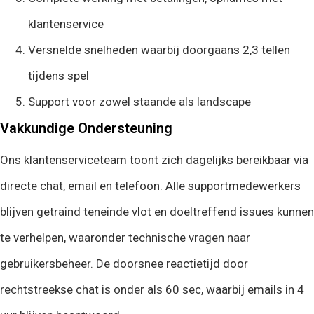
klantenservice
Versnelde snelheden waarbij doorgaans 2,3 tellen
tijdens spel
Support voor zowel staande als landscape
Vakkundige Ondersteuning
Ons klantenserviceteam toont zich dagelijks bereikbaar via
directe chat, email en telefoon. Alle supportmedewerkers
blijven getraind teneinde vlot en doeltreffend issues kunnen
te verhelpen, waaronder technische vragen naar
gebruikersbeheer. De doorsnee reactietijd door
rechtstreekse chat is onder als 60 sec, waarbij emails in 4