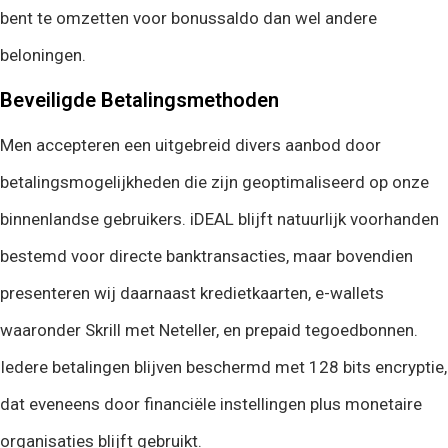
bent te omzetten voor bonussaldo dan wel andere
beloningen.
Beveiligde Betalingsmethoden
Men accepteren een uitgebreid divers aanbod door
betalingsmogelijkheden die zijn geoptimaliseerd op onze
binnenlandse gebruikers. iDEAL blijft natuurlijk voorhanden
bestemd voor directe banktransacties, maar bovendien
presenteren wij daarnaast kredietkaarten, e-wallets
waaronder Skrill met Neteller, en prepaid tegoedbonnen.
Iedere betalingen blijven beschermd met 128 bits encryptie,
dat eveneens door financiële instellingen plus monetaire
organisaties blijft gebruikt.