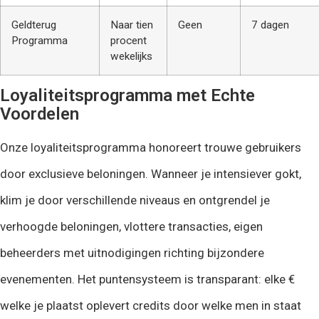
Geldterug
Naar tien
Geen
7 dagen
Programma
procent
wekelijks
Loyaliteitsprogramma met Echte
Voordelen
Onze loyaliteitsprogramma honoreert trouwe gebruikers
door exclusieve beloningen. Wanneer je intensiever gokt,
klim je door verschillende niveaus en ontgrendel je
verhoogde beloningen, vlottere transacties, eigen
beheerders met uitnodigingen richting bijzondere
evenementen. Het puntensysteem is transparant: elke €
welke je plaatst oplevert credits door welke men in staat