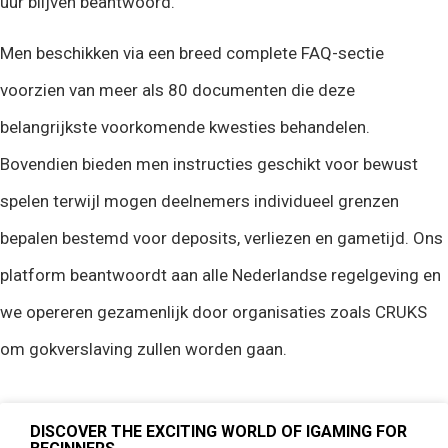
uur blijven beantwoord.
Men beschikken via een breed complete FAQ-sectie
voorzien van meer als 80 documenten die deze
belangrijkste voorkomende kwesties behandelen.
Bovendien bieden men instructies geschikt voor bewust
spelen terwijl mogen deelnemers individueel grenzen
bepalen bestemd voor deposits, verliezen en gametijd. Ons
platform beantwoordt aan alle Nederlandse regelgeving en
we opereren gezamenlijk door organisaties zoals CRUKS
om gokverslaving zullen worden gaan.
DISCOVER THE EXCITING WORLD OF IGAMING FOR