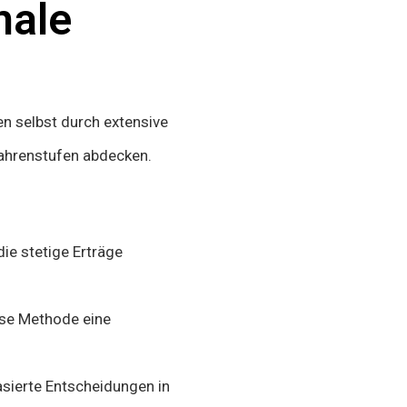
male
en selbst durch extensive
fahrenstufen abdecken.
die stetige Erträge
ese Methode eine
ierte Entscheidungen in