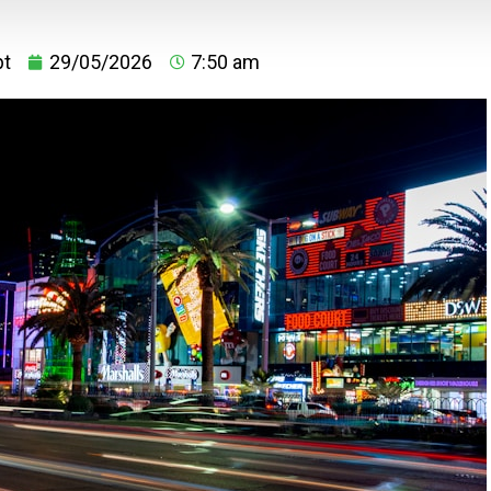
pt
29/05/2026
7:50 am