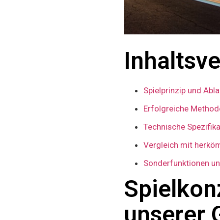
Inhaltsv
Spielprinzip und Ab
Erfolgreiche Method
Technische Spezifik
Vergleich mit herkö
Sonderfunktionen un
Spielkon
unserer 