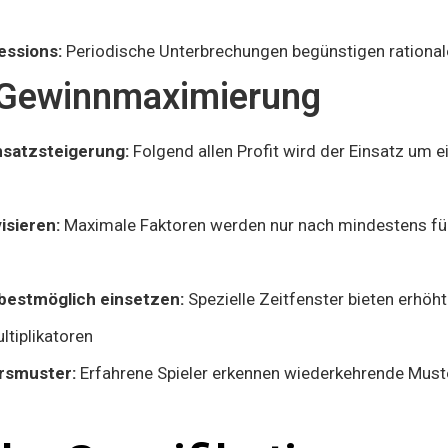
essions:
Periodische Unterbrechungen begünstigen rationa
 Gewinnmaximierung
nsatzsteigerung:
Folgend allen Profit wird der Einsatz um 
isieren:
Maximale Faktoren werden nur nach mindestens fün
bestmöglich einsetzen:
Spezielle Zeitfenster bieten erhö
ltiplikatoren
rsmuster:
Erfahrene Spieler erkennen wiederkehrende Muste