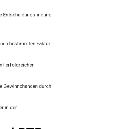
le Entscheidungsfindung
einen bestimmten Faktor
f erfolgreichen
hte Gewinnchancen durch
r in der