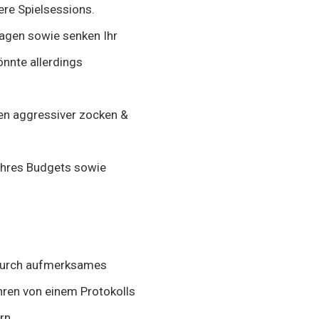
gere Spielsessions.
agen sowie senken Ihr
önnte allerdings
gen aggressiver zocken &
 Ihres Budgets sowie
 durch aufmerksames
hren von einem Protokolls
rn.