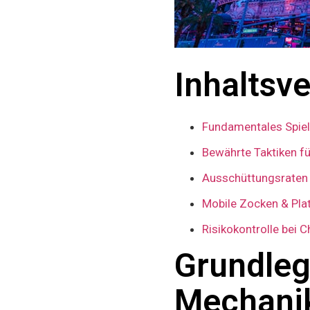
Inhaltsv
Fundamentales Spiel
Bewährte Taktiken f
Ausschüttungsraten 
Mobile Zocken & Pla
Risikokontrolle bei 
Grundleg
Mechani