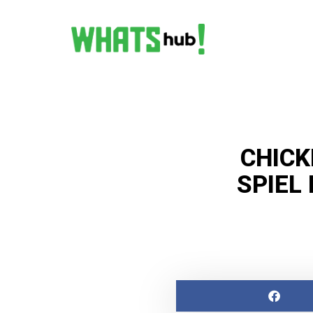
CHICK
SPIEL