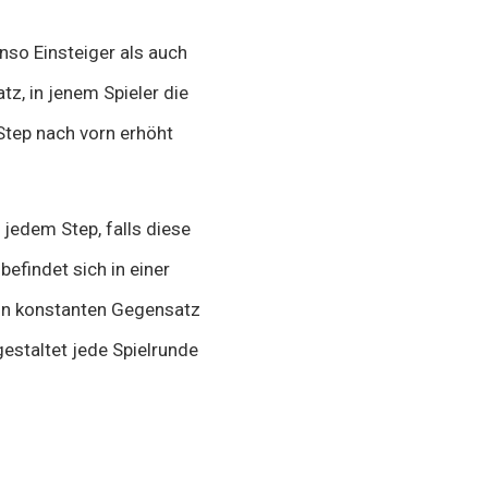
so Einsteiger als auch
tz, in jenem Spieler die
Step nach vorn erhöht
 jedem Step, falls diese
efindet sich in einer
t in konstanten Gegensatz
gestaltet jede Spielrunde