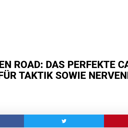
EN ROAD: DAS PERFEKTE C
 FÜR TAKTIK SOWIE NERVEN