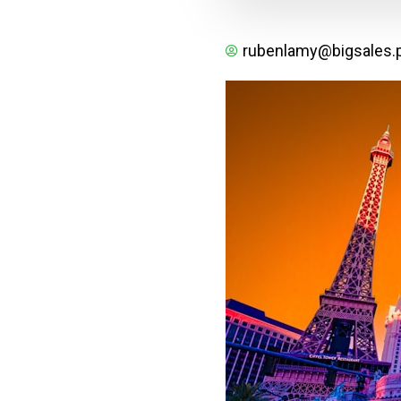
rubenlamy@bigsales.