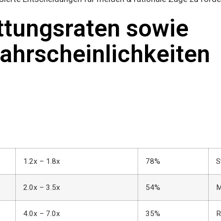
tungsraten sowie
hrscheinlichkeiten
1.2x – 1.8x
78%
S
2.0x – 3.5x
54%
M
4.0x – 7.0x
35%
R