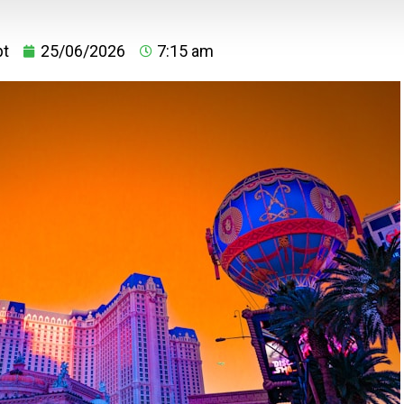
pt
25/06/2026
7:15 am