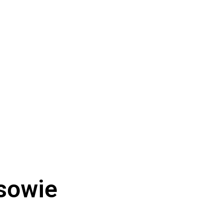
sowie