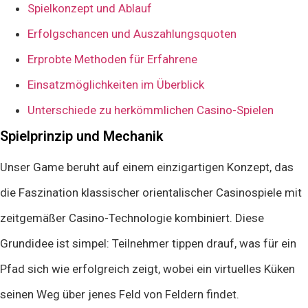
Spielkonzept und Ablauf
Erfolgschancen und Auszahlungsquoten
Erprobte Methoden für Erfahrene
Einsatzmöglichkeiten im Überblick
Unterschiede zu herkömmlichen Casino-Spielen
Spielprinzip und Mechanik
Unser Game beruht auf einem einzigartigen Konzept, das
die Faszination klassischer orientalischer Casinospiele mit
zeitgemäßer Casino-Technologie kombiniert. Diese
Grundidee ist simpel: Teilnehmer tippen drauf, was für ein
Pfad sich wie erfolgreich zeigt, wobei ein virtuelles Küken
seinen Weg über jenes Feld von Feldern findet.