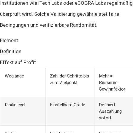
Institutionen wie iTech Labs oder eCOGRA Labs regelmäßig
überprüft wird. Solche Validierung gewährleistet faire
Bedingungen und verifizierbare Randomität.
Element
Definition
Effekt auf Profit
Weglänge
Zahl der Schritte bis
Mehr =
zum Zielpunkt
Besserer
Gewinnfaktor
Risikolevel
Einstellbare Grade
Definiert
Auszahlung
sofort