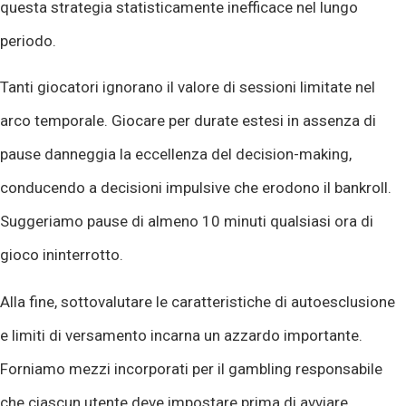
questa strategia statisticamente inefficace nel lungo
periodo.
Tanti giocatori ignorano il valore di sessioni limitate nel
arco temporale. Giocare per durate estesi in assenza di
pause danneggia la eccellenza del decision-making,
conducendo a decisioni impulsive che erodono il bankroll.
Suggeriamo pause di almeno 10 minuti qualsiasi ora di
gioco ininterrotto.
Alla fine, sottovalutare le caratteristiche di autoesclusione
e limiti di versamento incarna un azzardo importante.
Forniamo mezzi incorporati per il gambling responsabile
che ciascun utente deve impostare prima di avviare