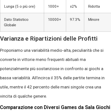
Lunga (5 o più ore)
1000+
±2%
Ridotta
Dato Statistico
10000+
97.3%
Minore
Globale
Varianza e Ripartizioni delle Profitti
Proponiamo una variabilità medio-alta, peculiarità che si
converte in vittorie meno frequenti abituali ma
potenzialmente più sostanziose in confronto ai giochi a
bassa variabilità. All’incirca il 35% delle partite termina in
utile, mentre il 42 percento delle mani singole crea una
vincita di qualche genere.
Comparazione con Diversi Games da Sala Giochi