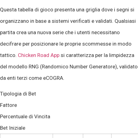
Questa tabella di gioco presenta una griglia dove i segni si
organizzano in base a sistemi verificati e validati. Qualsiasi
partita crea una nuova serie che i utenti necessitano
decifrare per posizionare le proprie scommesse in modo
tattico.
Chicken Road App
si caratterizza per la limpidezza
del modello RNG (Randomico Number Generatore), validato
da enti terzi come eCOGRA.
Tipologia di Bet
Fattore
Percentuale di Vincita
Bet Iniziale