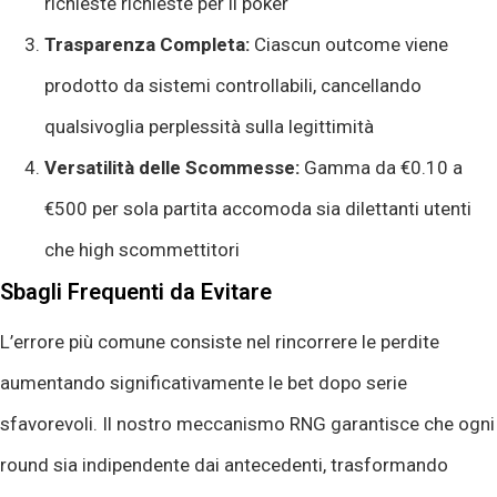
richieste richieste per il poker
Trasparenza Completa:
Ciascun outcome viene
prodotto da sistemi controllabili, cancellando
qualsivoglia perplessità sulla legittimità
Versatilità delle Scommesse:
Gamma da €0.10 a
€500 per sola partita accomoda sia dilettanti utenti
che high scommettitori
Sbagli Frequenti da Evitare
L’errore più comune consiste nel rincorrere le perdite
aumentando significativamente le bet dopo serie
sfavorevoli. Il nostro meccanismo RNG garantisce che ogni
round sia indipendente dai antecedenti, trasformando