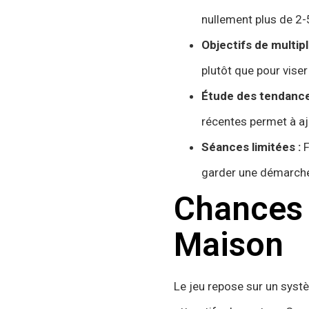
nullement plus de 2-
Objectifs de multipl
plutôt que pour vise
Étude des tendance
récentes permet à aju
Séances limitées :
F
garder une démarche 
Chances
Maison
Le jeu repose sur un systè