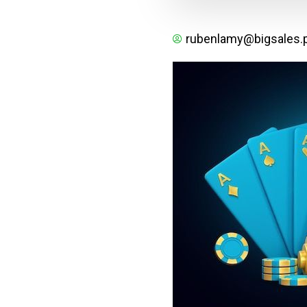
rubenlamy@bigsales.