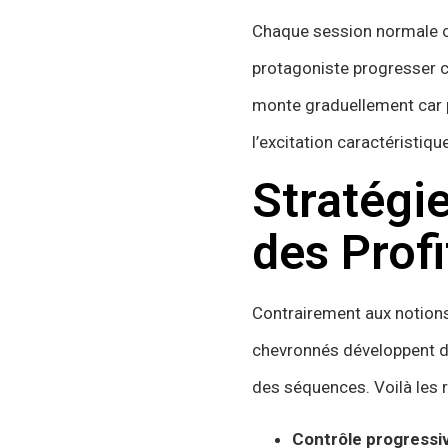
Chaque session normale co
protagoniste progresser ca
monte graduellement car p
l’excitation caractéristiqu
Stratégi
des Profi
Contrairement aux notions 
chevronnés développent de
des séquences. Voilà les 
Contrôle progressiv