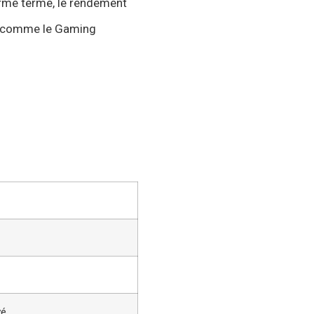
erme terme, le rendement
ts comme le Gaming
vé