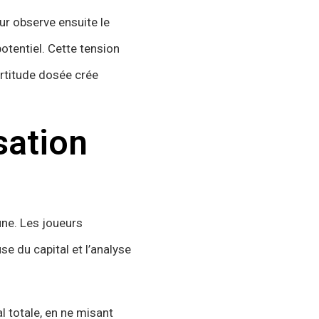
r observe ensuite le
otentiel. Cette tension
rtitude dosée crée
sation
une. Les joueurs
 du capital et l’analyse
l totale, en ne misant