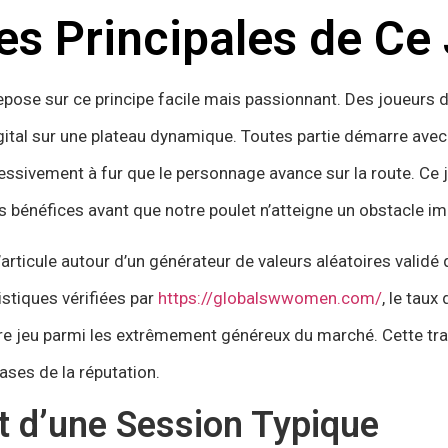
es Principales de Ce
ose sur ce principe facile mais passionnant. Des joueurs d
gital sur une plateau dynamique. Toutes partie démarre avec
ssivement à fur que le personnage avance sur la route. Ce 
 bénéfices avant que notre poulet n’atteigne un obstacle imp
rticule autour d’un générateur de valeurs aléatoires validé qu
istiques vérifiées par
https://globalswwomen.com/
, le tau
tre jeu parmi les extrêmement généreux du marché. Cette 
ases de la réputation.
 d’une Session Typique