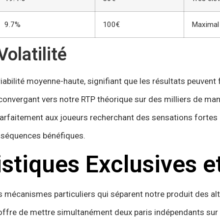
9.7%
100€
Maximal
Volatilité
iabilité moyenne-haute, signifiant que les résultats peuvent
 convergant vers notre RTP théorique sur des milliers de ma
parfaitement aux joueurs recherchant des sensations fortes a
e séquences bénéfiques.
istiques Exclusives 
 mécanismes particuliers qui séparent notre produit des alt
ffre de mettre simultanément deux paris indépendants sur no