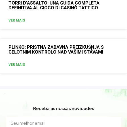
TORRI D’ASSALTO: UNA GUIDA COMPLETA
DEFINITIVA AL GIOCO DI CASINÒ TATTICO
VER MAIS
PLINKO: PRISTNA ZABAVNA PREIZKUŠNJA S
CELOTNIM KONTROLO NAD VAŠIMI STÁVAMI
VER MAIS
Receba as nossas novidades