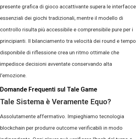
presente grafica di gioco accattivante supera le interfacce
essenziali dei giochi tradizionali, mentre il modello di
controllo risulta più accessibile e comprensibile pure per i
principianti. Il bilanciamento tra velocità dei round e tempo
disponibile di riflessione crea un ritmo ottimale che
impedisce decisioni avventate conservando alta
l’emozione.
Domande Frequenti sul Tale Game
Tale Sistema è Veramente Equo?
Assolutamente affermativo. Impieghiamo tecnologia
blockchain per produrre outcome verificabili in modo