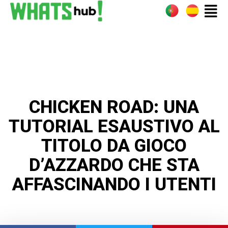
CHICKEN ROAD: UNA
TUTORIAL ESAUSTIVO AL
TITOLO DA GIOCO
D’AZZARDO CHE STA
AFFASCINANDO I UTENTI