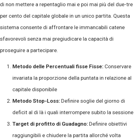
di non mettere a repentaglio mai e poi mai più del due-tre
per cento del capitale globale in un unico partita. Questa
sistema consente di affrontare le immancabili catene
sfavorevoli senza mai pregiudicare la capacità di
proseguire a partecipare.
Metodo delle Percentuali fisse Fisse:
Conservare
invariata la proporzione della puntata in relazione al
capitale disponibile
Metodo Stop-Loss:
Definire soglie del giorno di
deficit al di là i quali interrompere subito la sessione
Target di profitto di Guadagno:
Definire obiettivi
raggiungibili e chiudere la partita allorché volta