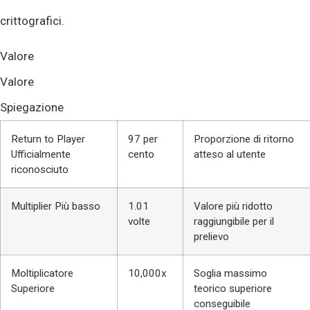
crittografici.
Valore
Valore
Spiegazione
Return to Player
97 per
Proporzione di ritorno
Ufficialmente
cento
atteso al utente
riconosciuto
Multiplier Più basso
1.01
Valore più ridotto
volte
raggiungibile per il
prelievo
Moltiplicatore
10,000x
Soglia massimo
Superiore
teorico superiore
conseguibile