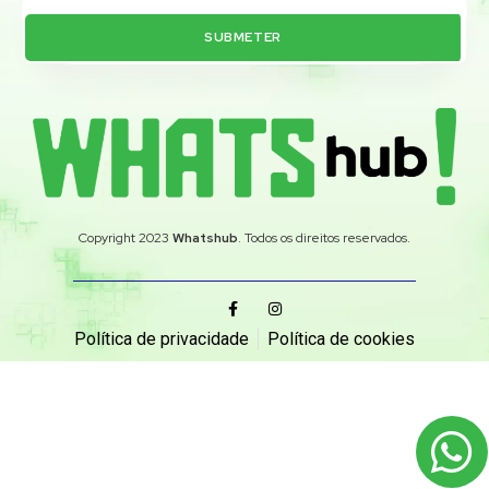
SUBMETER
Copyright 2023
Whatshub
. Todos os direitos reservados.
Política de privacidade
Política de cookies