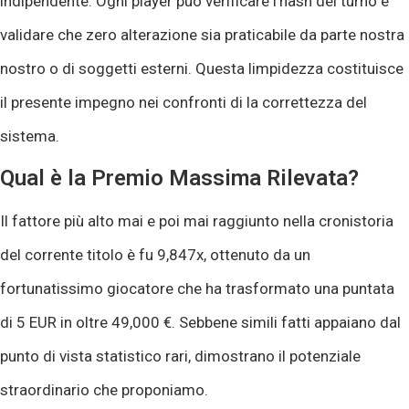
indipendente. Ogni player può verificare l’hash del turno e
validare che zero alterazione sia praticabile da parte nostra
nostro o di soggetti esterni. Questa limpidezza costituisce
il presente impegno nei confronti di la correttezza del
sistema.
Qual è la Premio Massima Rilevata?
Il fattore più alto mai e poi mai raggiunto nella cronistoria
del corrente titolo è fu 9,847x, ottenuto da un
fortunatissimo giocatore che ha trasformato una puntata
di 5 EUR in oltre 49,000 €. Sebbene simili fatti appaiano dal
punto di vista statistico rari, dimostrano il potenziale
straordinario che proponiamo.