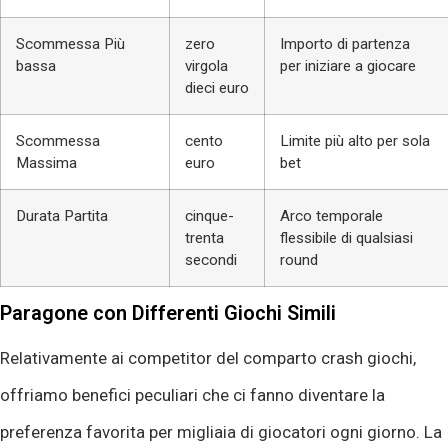
Scommessa Più
zero
Importo di partenza
bassa
virgola
per iniziare a giocare
dieci euro
Scommessa
cento
Limite più alto per sola
Massima
euro
bet
Durata Partita
cinque-
Arco temporale
trenta
flessibile di qualsiasi
secondi
round
Paragone con Differenti Giochi Simili
Relativamente ai competitor del comparto crash giochi,
offriamo benefici peculiari che ci fanno diventare la
preferenza favorita per migliaia di giocatori ogni giorno. La