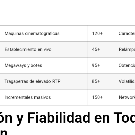
Máquinas cinematográficas
120+
Caracte
Establecimiento en vivo
45+
Relámpa
Megaways y botes
95+
Obtenci
Tragaperras de elevado RTP
85+
Volatili
Incrementales masivos
150+
Network
ón y Fiabilidad en To
ón