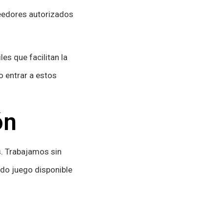
veedores autorizados
es que facilitan la
o entrar a estos
ón
s. Trabajamos sin
do juego disponible