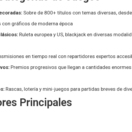
decoradas:
Sobre de 800+ títulos con temas diversas, desde
as con gráficos de moderna época
lásicos:
Ruleta europea y US, blackjack en diversas modali
smisiones en tiempo real con repartidores expertos accesibl
vos:
Premios progresivos que llegan a cantidades enormes 
s:
Rascas, lotería y mini-juegos para partidas breves de div
res Principales