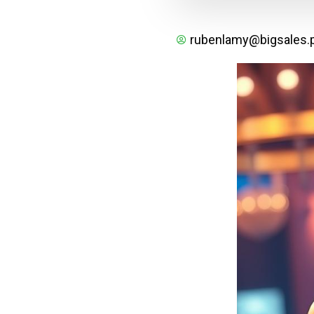
rubenlamy@bigsales.