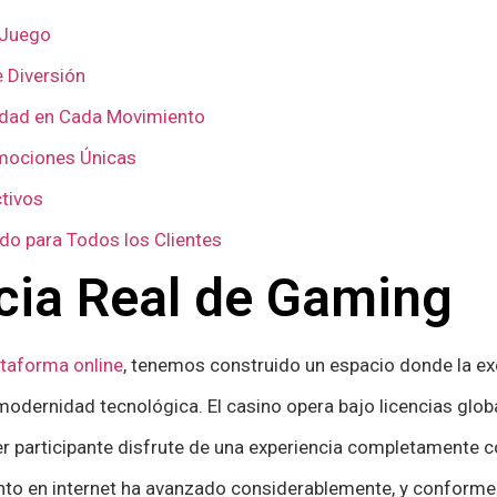
 Juego
 Diversión
lidad en Cada Movimiento
mociones Únicas
tivos
do para Todos los Clientes
cia Real de Gaming
ataforma online
, tenemos construido un espacio donde la ex
modernidad tecnológica. El casino opera bajo licencias globa
r participante disfrute de una experiencia completamente c
ento en internet ha avanzado considerablemente, y conforme 