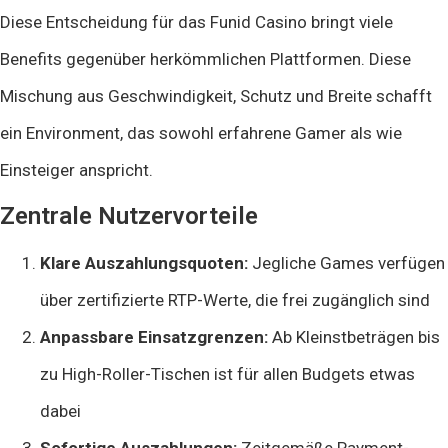
Diese Entscheidung für das Funid Casino bringt viele
Benefits gegenüber herkömmlichen Plattformen. Diese
Mischung aus Geschwindigkeit, Schutz und Breite schafft
ein Environment, das sowohl erfahrene Gamer als wie
Einsteiger anspricht.
Zentrale Nutzervorteile
Klare Auszahlungsquoten:
Jegliche Games verfügen
über zertifizierte RTP-Werte, die frei zugänglich sind
Anpassbare Einsatzgrenzen:
Ab Kleinstbeträgen bis
zu High-Roller-Tischen ist für allen Budgets etwas
dabei