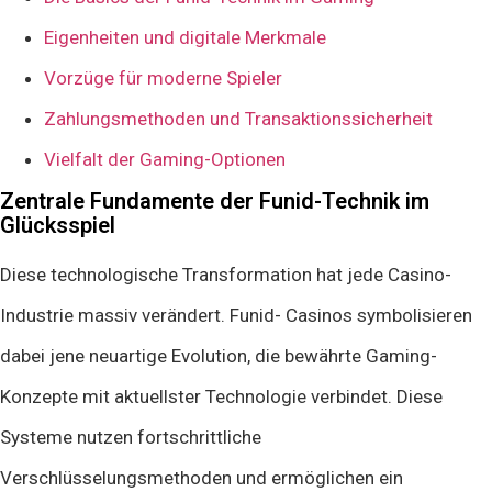
Eigenheiten und digitale Merkmale
Vorzüge für moderne Spieler
Zahlungsmethoden und Transaktionssicherheit
Vielfalt der Gaming-Optionen
Zentrale Fundamente der Funid-Technik im
Glücksspiel
Diese technologische Transformation hat jede Casino-
Industrie massiv verändert. Funid- Casinos symbolisieren
dabei jene neuartige Evolution, die bewährte Gaming-
Konzepte mit aktuellster Technologie verbindet. Diese
Systeme nutzen fortschrittliche
Verschlüsselungsmethoden und ermöglichen ein