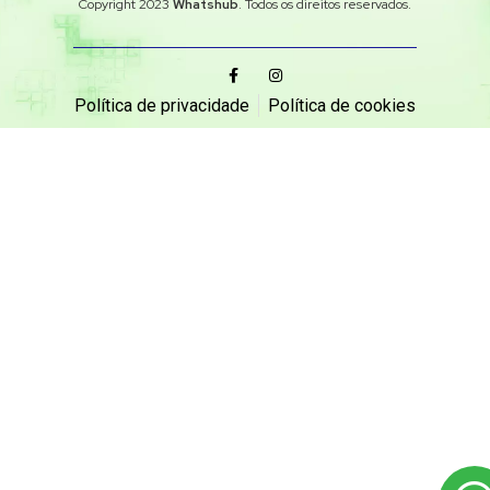
Copyright 2023
Whatshub
. Todos os direitos reservados.
Política de privacidade
Política de cookies