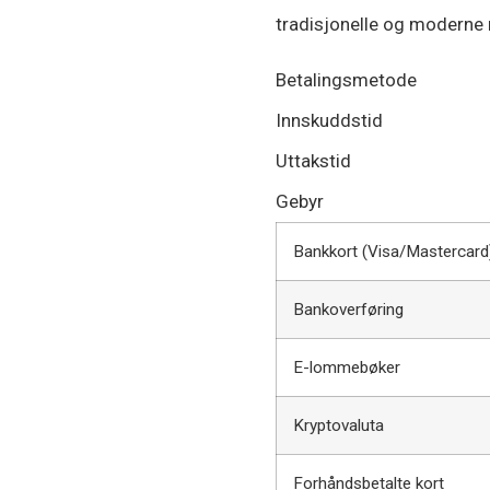
tradisjonelle og moderne
Betalingsmetode
Innskuddstid
Uttakstid
Gebyr
Bankkort (Visa/Mastercard
Bankoverføring
E-lommebøker
Kryptovaluta
Forhåndsbetalte kort