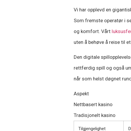
Vi har opplevd en gigantisk
Som fremste operatør i se
og komfort. Vårt
luksusfe
uten å behøve å reise til e
Den digitale spillopplevel
rettferdig spill og også u
når som helst døgnet rundt
Aspekt
Nettbasert kasino
Tradisjonelt kasino
Tilgjengelighet
D