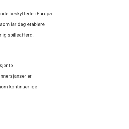
tende beskyttede i Europa
 som lar deg etablere
ig spilleatferd.
rkjente
innersjanser er
nnom kontinuerlige