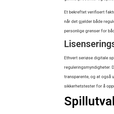
Et bekreftet verifisert fa
når det gjelder både regul
personlige grenser for båd
Lisenserings
Ethvert seriøse digitale s
reguleringsmyndigheter. De
transparente, og at også u
sikkerhetstester for å op
Spillutva