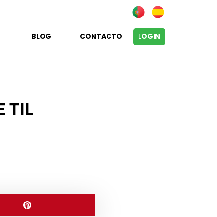
BLOG
CONTACTO
LOGIN
 TIL