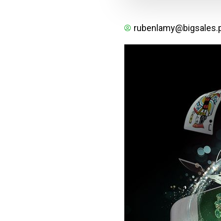
rubenlamy@bigsales.