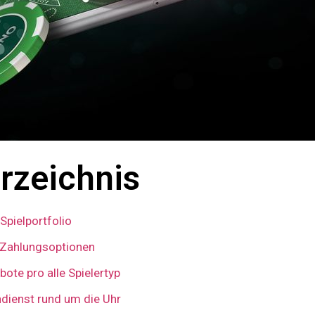
erzeichnis
pielportfolio
e Zahlungsoptionen
ote pro alle Spielertyp
ienst rund um die Uhr