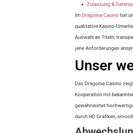
Zulassung & Datens
Im
Dragonia Casino
hat un
qualitative Kasino-Unterh
Auswahl an Titeln, transp
jene Anforderungen anspr
Unser we
Das Dragonia Casino zeigt 
Kooperation mit bekannten
gewährleistet hochwertig
durch HD Grafiken, smoot
Abwechslun