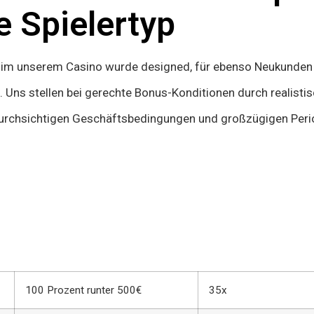
e Spielertyp
m unserem Casino wurde designed, für ebenso Neukunden 
. Uns stellen bei gerechte Bonus-Konditionen durch realisti
urchsichtigen Geschäftsbedingungen und großzügigen Period
100 Prozent runter 500€
35x