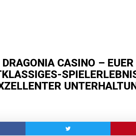
DRAGONIA CASINO – EUER
KLASSIGES-SPIELERLEBNI
XZELLENTER UNTERHALTU