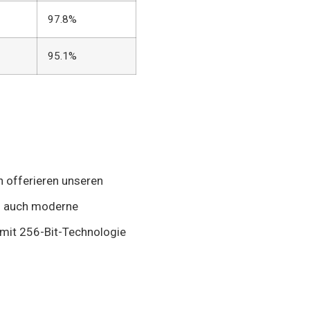
97.8%
95.1%
 offerieren unseren
ls auch moderne
 mit 256-Bit-Technologie