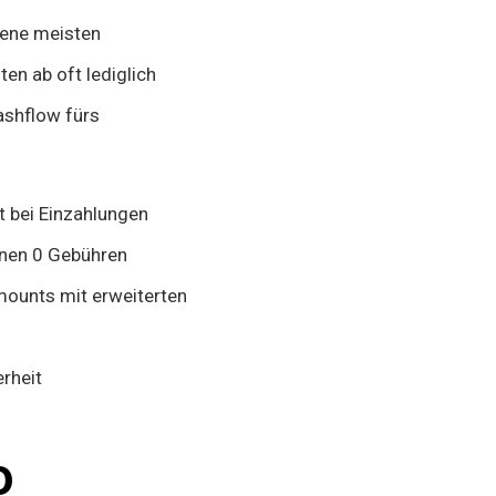
jene meisten
en ab oft lediglich
Cashflow fürs
t bei Einzahlungen
onen 0 Gebühren
ounts mit erweiterten
rheit
o