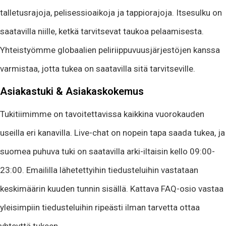
talletusrajoja, pelisessioaikoja ja tappiorajoja. Itsesulku on
saatavilla niille, ketkä tarvitsevat taukoa pelaamisesta.
Yhteistyömme globaalien peliriippuvuusjärjestöjen kanssa
varmistaa, jotta tukea on saatavilla sitä tarvitseville.
Asiakastuki & Asiakaskokemus
Tukitiimimme on tavoitettavissa kaikkina vuorokauden
useilla eri kanavilla. Live-chat on nopein tapa saada tukea, ja
suomea puhuva tuki on saatavilla arki-iltaisin kello 09:00-
23:00. Emaililla lähetettyihin tiedusteluihin vastataan
keskimäärin kuuden tunnin sisällä. Kattava FAQ-osio vastaa
yleisimpiin tiedusteluihin ripeästi ilman tarvetta ottaa
yhteyttä tukeen.