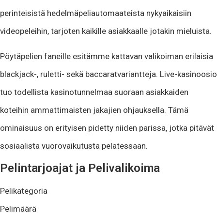
perinteisistä hedelmäpeliautomaateista nykyaikaisiin
videopeleihin, tarjoten kaikille asiakkaalle jotakin mieluista.
Pöytäpelien faneille esitämme kattavan valikoiman erilaisia
blackjack-, ruletti- sekä baccaratvariantteja. Live-kasinoosio
tuo todellista kasinotunnelmaa suoraan asiakkaiden
koteihin ammattimaisten jakajien ohjauksella. Tämä
ominaisuus on erityisen pidetty niiden parissa, jotka pitävät
sosiaalista vuorovaikutusta pelatessaan.
Pelintarjoajat ja Pelivalikoima
Pelikategoria
Pelimäärä