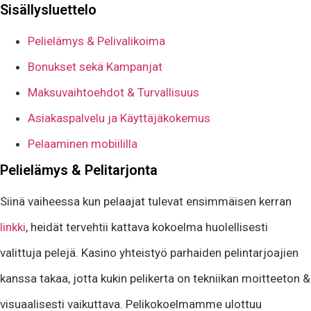
Sisällysluettelo
Pelielämys & Pelivalikoima
Bonukset sekä Kampanjat
Maksuvaihtoehdot & Turvallisuus
Asiakaspalvelu ja Käyttäjäkokemus
Pelaaminen mobiililla
Pelielämys & Pelitarjonta
Siinä vaiheessa kun pelaajat tulevat ensimmäisen kerran
linkki
, heidät tervehtii kattava kokoelma huolellisesti
valittuja pelejä. Kasino yhteistyö parhaiden pelintarjoajien
kanssa takaa, jotta kukin pelikerta on tekniikan moitteeton &
visuaalisesti vaikuttava. Pelikokoelmamme ulottuu