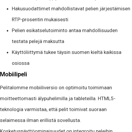
Hakusuodattimet mahdollistavat pelien järjestämisen
RTP-prosentin mukaisesti
Pelien esikatselutoiminto antaa mahdollisuuden
testata pelejä maksutta
Käyttöliittymä tukee täysin suomen kieltä kaikissa
osiossa
Mobiilipeli
Pelitalomme mobiiliversio on optimoitu toimimaan
moitteettomasti älypuhelimilla ja tableteilla. HTML5-
teknologia varmistaa, että pelit toimivat suoraan
selaimessa ilman erillistä sovellusta.
Kosketusnäyttöominaisuudet on integroitu peleihin