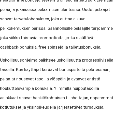
pelaajia jokaisessa pelaamisen tilanteissa. Uudet pelaajat
saavat tervetulobonuksen, joka auttaa alkuun
pelikokemuksen parissa. Säännöllisille pelaajille tarjoamme
joka viikko toistuvia promootioita, jotka sisältävät
cashback-bonuksia, free spinsejä ja talletusbonuksia.
Uskollisuusohjelma palkitsee uskollisuutta progressiivisella
tasoilla. Kun käyttäjät keräävät bonuspisteitä pelatessaan,
pelaajat nousevat tasoilla ylöspäin ja avaavat entistä
houkuttelevampia bonuksia. Ylimmillä huipputasoilla
asiakkaat saavat henkilökohtaisen tilinhoitajan, nopeammat
kotiutukset ja yksinoikeudella järjestettäviä turnauksia.