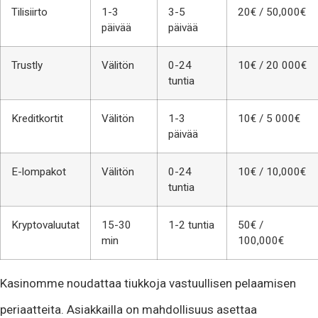
Tilisiirto
1-3
3-5
20€ / 50,000€
päivää
päivää
Trustly
Välitön
0-24
10€ / 20 000€
tuntia
Kreditkortit
Välitön
1-3
10€ / 5 000€
päivää
E-lompakot
Välitön
0-24
10€ / 10,000€
tuntia
Kryptovaluutat
15-30
1-2 tuntia
50€ /
min
100,000€
Kasinomme noudattaa tiukkoja vastuullisen pelaamisen
periaatteita. Asiakkailla on mahdollisuus asettaa