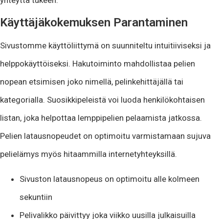
Käyttäjäkokemuksen Parantaminen
Sivustomme käyttöliittymä on suunniteltu intuitiiviseksi ja
helppokäyttöiseksi. Hakutoiminto mahdollistaa pelien
nopean etsimisen joko nimellä, pelinkehittäjällä tai
kategorialla. Suosikkipeleistä voi luoda henkilökohtaisen
listan, joka helpottaa lemppipelien pelaamista jatkossa.
Pelien latausnopeudet on optimoitu varmistamaan sujuva
pelielämys myös hitaammilla internetyhteyksillä.
Sivuston latausnopeus on optimoitu alle kolmeen
sekuntiin
Pelivalikko päivittyy joka viikko uusilla julkaisuilla