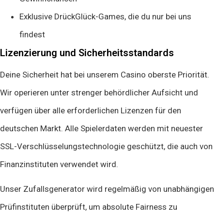
Exklusive DrückGlück-Games, die du nur bei uns
findest
Lizenzierung und Sicherheitsstandards
Deine Sicherheit hat bei unserem Casino oberste Priorität.
Wir operieren unter strenger behördlicher Aufsicht und
verfügen über alle erforderlichen Lizenzen für den
deutschen Markt. Alle Spielerdaten werden mit neuester
SSL-Verschlüsselungstechnologie geschützt, die auch von
Finanzinstituten verwendet wird.
Unser Zufallsgenerator wird regelmäßig von unabhängigen
Prüfinstituten überprüft, um absolute Fairness zu