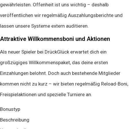
gewährleisten. Offenheit ist uns wichtig – deshalb
veröffentlichen wir regelmäßig Auszahlungsberichte und
lassen unsere Systeme extern auditieren.
Attraktive Willkommensboni und Aktionen
Als neuer Spieler bei DrückGlück erwartet dich ein
großzügiges Willkommenspaket, das deine ersten
Einzahlungen belohnt. Doch auch bestehende Mitglieder
kommen nicht zu kurz – wir bieten regelmäßig Reload-Boni,
Freispielaktionen und spezielle Turniere an.
Bonustyp
Beschreibung