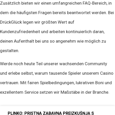
Zusätzlich bieten wir einen umfangreichen FAQ-Bereich, in
dem die häufigsten Fragen bereits beantwortet werden. Bei
DrückGlück legen wir größten Wert auf
Kundenzufriedenheit und arbeiten kontinuierlich daran,
deinen Aufenthalt bei uns so angenehm wie möglich zu
gestalten.
Werde noch heute Teil unserer wachsenden Community
und erlebe selbst, warum tausende Spieler unserem Casino
vertrauen. Mit fairen Spielbedingungen, lukrativen Boni und
exzellentem Service setzen wir Maßstäbe in der Branche.
PLINKO: PRISTNA ZABAVNA PREIZKUŠNJA S