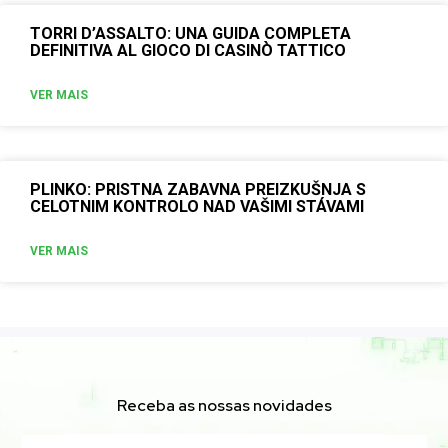
TORRI D’ASSALTO: UNA GUIDA COMPLETA
DEFINITIVA AL GIOCO DI CASINÒ TATTICO
VER MAIS
PLINKO: PRISTNA ZABAVNA PREIZKUŠNJA S
CELOTNIM KONTROLO NAD VAŠIMI STÁVAMI
VER MAIS
Receba as nossas novidades