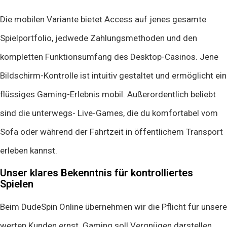
Die mobilen Variante bietet Access auf jenes gesamte
Spielportfolio, jedwede Zahlungsmethoden und den
kompletten Funktionsumfang des Desktop-Casinos. Jene
Bildschirm-Kontrolle ist intuitiv gestaltet und ermöglicht ein
flüssiges Gaming-Erlebnis mobil. Außerordentlich beliebt
sind die unterwegs- Live-Games, die du komfortabel vom
Sofa oder während der Fahrtzeit in öffentlichem Transport
erleben kannst.
Unser klares Bekenntnis für kontrolliertes
Spielen
Beim DudeSpin Online übernehmen wir die Pflicht für unsere
werten Kunden ernst. Gaming soll Vergnügen darstellen