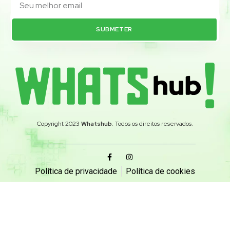
SUBMETER
Copyright 2023
Whatshub
. Todos os direitos reservados.
Política de privacidade
Política de cookies