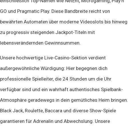
einschließlich Top-Namen wie NetEnt, Microgaming, Play’n
GO und Pragmatic Play. Diese Bandbreite reicht von
bewährten Automaten über moderne Videoslots bis hinweg
zu progressiv steigenden Jackpot-Titeln mit
lebensverändernden Gewinnsummen.
Unsere hochwertige Live-Casino-Sektion verdient
außergewöhnliche Würdigung: Hier begegnen dich
professionelle Spielleiter, die 24 Stunden um die Uhr
verfügbar sind und ein wahrhaft authentisches Spielbank-
Atmosphäre geradewegs in dein gemütliches Heim bringen.
Black Jack, Roulette, Baccara und diverse Show-Spiele
garantieren für Adrenalin und Abwechslung. Unsere