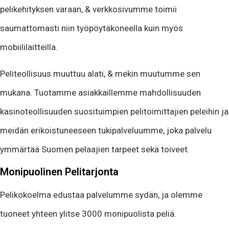
pelikehityksen varaan, & verkkosivumme toimii
saumattomasti niin työpöytäkoneella kuin myös
mobiililaitteilla.
Peliteollisuus muuttuu alati, & mekin muutumme sen
mukana. Tuotamme asiakkaillemme mahdollisuuden
kasinoteollisuuden suosituimpien pelitoimittajien peleihin ja
meidän erikoistuneeseen tukipalveluumme, joka palvelu
ymmärtää Suomen pelaajien tarpeet sekä toiveet.
Monipuolinen Pelitarjonta
Pelikokoelma edustaa palvelumme sydän, ja olemme
tuoneet yhteen ylitse 3000 monipuolista peliä.