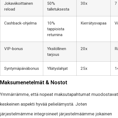
Jokaviikoittainen
50%
30x
7
reload
talletuksesta
Cashback-ohjelma
10%
Kierrätysvapaa
Vi
tappioista
returnina
VIP-bonus
Yksilöllinen
20x
R
tarjous
Syntymäpäiväbonus
Yllätyslahjat
25x
1
Maksumenetelmät & Nostot
Ymmärrämme, että nopeat maksutapahtumat muodostavat
keskeinen aspekti hyvää pelielämystä. Joten
järjestelmämme integroineet järjestelmäämme jokainen