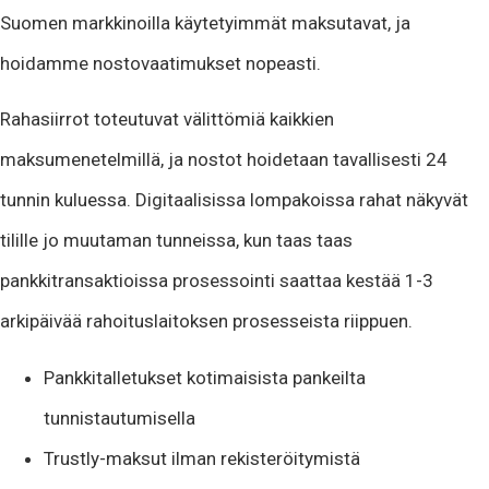
Suomen markkinoilla käytetyimmät maksutavat, ja
hoidamme nostovaatimukset nopeasti.
Rahasiirrot toteutuvat välittömiä kaikkien
maksumenetelmillä, ja nostot hoidetaan tavallisesti 24
tunnin kuluessa. Digitaalisissa lompakoissa rahat näkyvät
tilille jo muutaman tunneissa, kun taas taas
pankkitransaktioissa prosessointi saattaa kestää 1-3
arkipäivää rahoituslaitoksen prosesseista riippuen.
Pankkitalletukset kotimaisista pankeilta
tunnistautumisella
Trustly-maksut ilman rekisteröitymistä