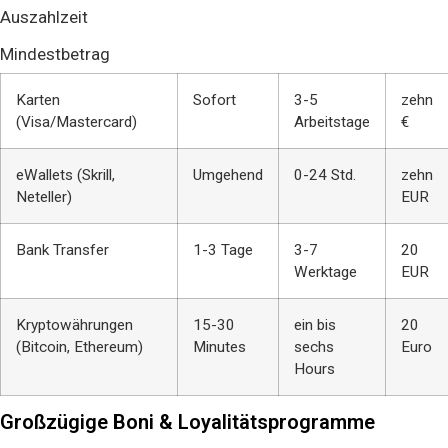
Auszahlzeit
Mindestbetrag
Karten
Sofort
3-5
zehn
(Visa/Mastercard)
Arbeitstage
€
eWallets (Skrill,
Umgehend
0-24 Std.
zehn
Neteller)
EUR
Bank Transfer
1-3 Tage
3-7
20
Werktage
EUR
Kryptowährungen
15-30
ein bis
20
(Bitcoin, Ethereum)
Minutes
sechs
Euro
Hours
Großzügige Boni & Loyalitätsprogramme