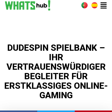
DUDESPIN SPIELBANK –
IHR
VERTRAUENSWÜRDIGER
BEGLEITER FÜR
ERSTKLASSIGES ONLINE-
GAMING