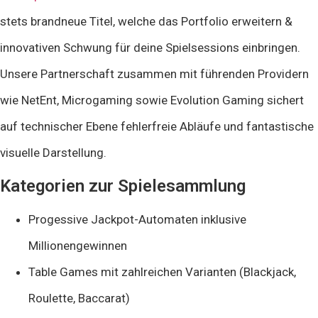
stets brandneue Titel, welche das Portfolio erweitern &
innovativen Schwung für deine Spielsessions einbringen.
Unsere Partnerschaft zusammen mit führenden Providern
wie NetEnt, Microgaming sowie Evolution Gaming sichert
auf technischer Ebene fehlerfreie Abläufe und fantastische
visuelle Darstellung.
Kategorien zur Spielesammlung
Progessive Jackpot-Automaten inklusive
Millionengewinnen
Table Games mit zahlreichen Varianten (Blackjack,
Roulette, Baccarat)