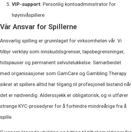
VIP-support:
Personlig kontoadministrator for
høynivåspillere
Vår Ansvar for Spillerne
Ansvarlig spilling er grunnlaget for virksomheten vår. Vi
tilbyr verktøy som innskuddsgrenser, tapsbegrensninger,
tidspauser og permanent selvutelukkelse. Samarbeidet
med organisasjoner som GamCare og Gambling Therapy
sikrer at spillere alltid har tilgang til profesjonell bistand når
det er nødvendig. Alderssjekk er obligatorisk, og vi utfører
strenge KYC-prosedyrer for å forhindre mindreårige fra å
spille.