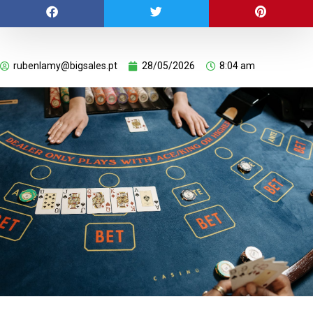
rubenlamy@bigsales.pt
28/05/2026
8:04 am