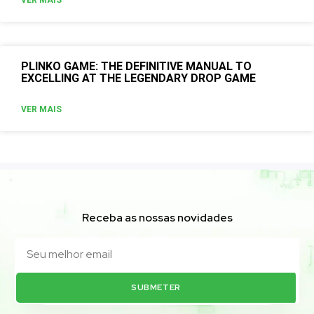
PLINKO GAME: THE DEFINITIVE MANUAL TO
EXCELLING AT THE LEGENDARY DROP GAME
VER MAIS
Receba as nossas novidades
SUBMETER