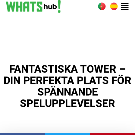
FANTASTISKA TOWER –
DIN PERFEKTA PLATS FÖR
SPÄNNANDE
SPELUPPLEVELSER