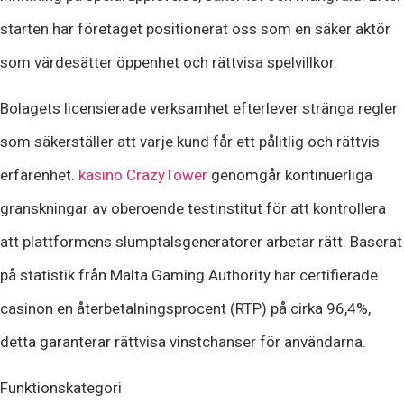
starten har företaget positionerat oss som en säker aktör
som värdesätter öppenhet och rättvisa spelvillkor.
Bolagets licensierade verksamhet efterlever stränga regler
som säkerställer att varje kund får ett pålitlig och rättvis
erfarenhet.
kasino CrazyTower
genomgår kontinuerliga
granskningar av oberoende testinstitut för att kontrollera
att plattformens slumptalsgeneratorer arbetar rätt. Baserat
på statistik från Malta Gaming Authority har certifierade
casinon en återbetalningsprocent (RTP) på cirka 96,4%,
detta garanterar rättvisa vinstchanser för användarna.
Funktionskategori