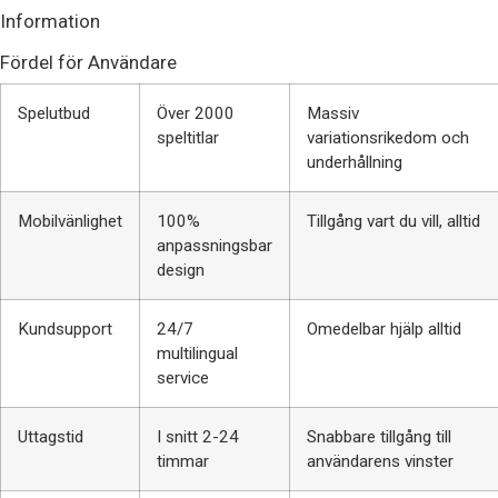
Information
Fördel för Användare
Spelutbud
Över 2000
Massiv
speltitlar
variationsrikedom och
underhållning
Mobilvänlighet
100%
Tillgång vart du vill, alltid
anpassningsbar
design
Kundsupport
24/7
Omedelbar hjälp alltid
multilingual
service
Uttagstid
I snitt 2-24
Snabbare tillgång till
timmar
användarens vinster