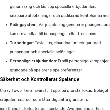
genom rang och lås upp speciella erbjudanden,
snabbare utbetalningar och dedikerad kontohanterare
Poängsystem:
Varje satsning genererar poänger som
kan omvandlas till bonuspengar eller free spins
Turneringar:
Tävla i regelbundna turneringar med
prispengar och speciella belöningar
Personliga erbjudanden:
Erhåll personliga kampanjer
grundade på spelarens spelpreferenser
Säkerhet och Kontrollerat Spelande
Crazy Tower tar ansvarsfullt spel på största fokus. Bolaget
erbjuder resurser som låter dig sätta gränser för
insättningar, förluster och spelande. Avstängning är hela