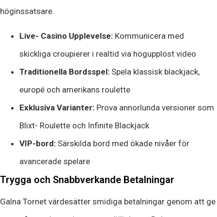
höginssatsare.
Live- Casino Upplevelse:
Kommunicera med
skickliga croupierer i realtid via högupplöst video
Traditionella Bordsspel:
Spela klassisk blackjack,
europé och amerikans roulette
Exklusiva Varianter:
Prova annorlunda versioner som
Blixt- Roulette och Infinite Blackjack
VIP-bord:
Särskilda bord med ökade nivåer för
avancerade spelare
Trygga och Snabbverkande Betalningar
Galna Tornet värdesätter smidiga betalningar genom att ge