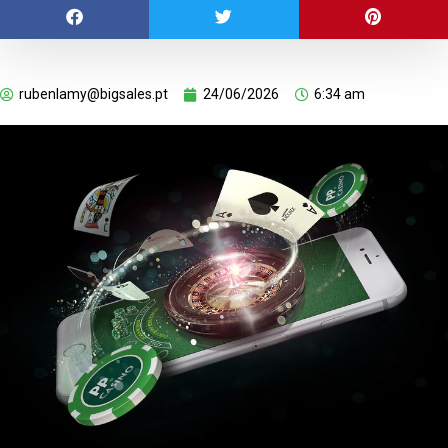
rubenlamy@bigsales.pt
24/06/2026
6:34 am