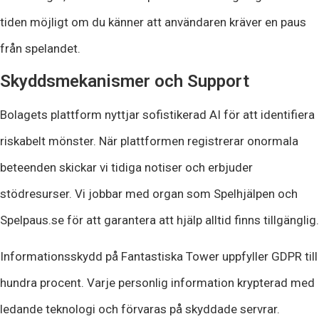
tiden möjligt om du känner att användaren kräver en paus
från spelandet.
Skyddsmekanismer och Support
Bolagets plattform nyttjar sofistikerad AI för att identifiera
riskabelt mönster. När plattformen registrerar onormala
beteenden skickar vi tidiga notiser och erbjuder
stödresurser. Vi jobbar med organ som Spelhjälpen och
Spelpaus.se för att garantera att hjälp alltid finns tillgänglig.
Informationsskydd på Fantastiska Tower uppfyller GDPR till
hundra procent. Varje personlig information krypterad med
ledande teknologi och förvaras på skyddade servrar.