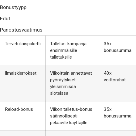
Bonustyyppi
Edut
Panostusvaatimus
Tervetuliaispaketti
Talletus-kampanja
35x
ensimmäisille
bonussumma
talletuksille
Ilmaiskierrokset
Viikoittain annettavat
40x
pyöräytykset
voittorahat
yleisimmissä
sloteissa
Reload-bonus
Viikon talletus-bonus
35x
säännöllisesti
bonussumma
pelaaville käyttäjille