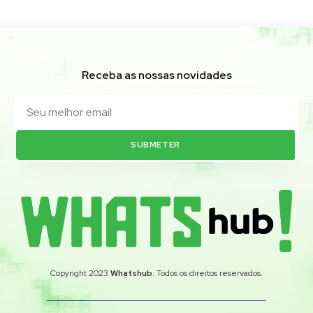
Receba as nossas novidades
SUBMETER
Copyright 2023
Whatshub
. Todos os direitos reservados.