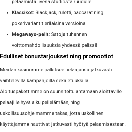
pelaamista livenä studiosta ruudulle
Klassikot:
Blackjack, ruletti, baccarat ning
pokerivariantit erilaisina versioina
Megaways-pelit:
Satoja tuhannen
voittomahdollisuuksia yhdessä pelissä
Edulliset bonustarjoukset ning promootiot
Meidän kasinomme palkitsee pelaajansa jatkuvasti
vaihtelevilla kampanjoilla sekä etuuksilla.
Aloituspakettimme on suunniteltu antamaan aloittaville
pelaajille hyvä alku pelielämään, ning
uskollisuusohjelmamme takaa, jotta uskollinen
käyttäjämme nauttivat jatkuvasti hyötyä pelaamisestaan.