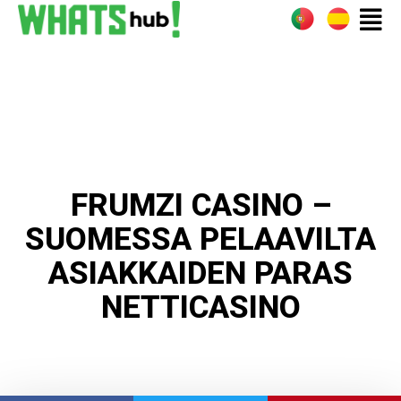
FRUMZI CASINO –
SUOMESSA PELAAVILTA
ASIAKKAIDEN PARAS
NETTICASINO