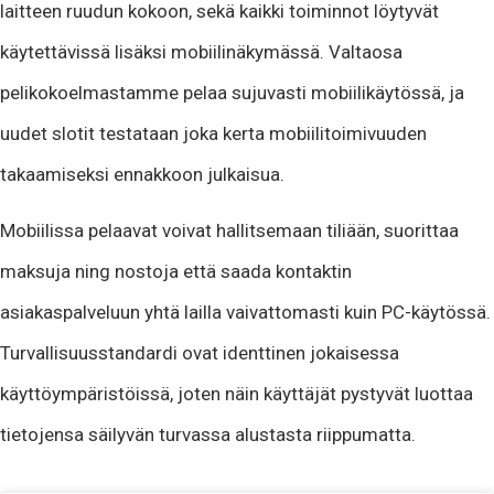
laitteen ruudun kokoon, sekä kaikki toiminnot löytyvät
käytettävissä lisäksi mobiilinäkymässä. Valtaosa
pelikokoelmastamme pelaa sujuvasti mobiilikäytössä, ja
uudet slotit testataan joka kerta mobiilitoimivuuden
takaamiseksi ennakkoon julkaisua.
Mobiilissa pelaavat voivat hallitsemaan tiliään, suorittaa
maksuja ning nostoja että saada kontaktin
asiakaspalveluun yhtä lailla vaivattomasti kuin PC-käytössä.
Turvallisuusstandardi ovat identtinen jokaisessa
käyttöympäristöissä, joten näin käyttäjät pystyvät luottaa
tietojensa säilyvän turvassa alustasta riippumatta.