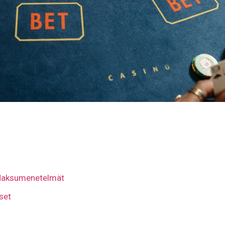
 Maksumenetelmät
set