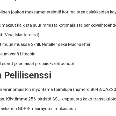
isen joukon maksumenetelmiä kotimaisten asiakkaiden käy
kkimaksut kaikista suurimmista kotimaisista pankkivaihtoehd
it (Visa, Mastercard)
t muun muassa Skrill, Neteller sekä MuchBetter
ereum ynnä Litecoin
ecard ja erilaiset prepaid-vaihtoehdot
a Pelilisenssi
on viranomaisten myöntämä toimilupa (numero 8048/JAZ202
stan. Käytämme 256-bittistä SSL-kryptausta koko transaktioid
n ankarien GDPR-määräysten mukaisesti.