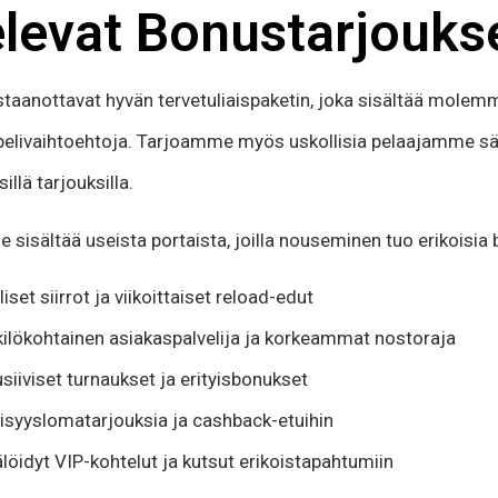
levat Bonustarjouks
taanottavat hyvän tervetuliaispaketin, joka sisältää molem
pelivaihtoehtoja. Tarjoamme myös uskollisia pelaajamme säänn
illä tarjouksilla.
isältää useista portaista, joilla nouseminen tuo erikoisia 
iset siirrot ja viikoittaiset reload-edut
ilökohtainen asiakaspalvelija ja korkeammat nostoraja
usiiviset turnaukset ja erityisbonukset
lisyyslomatarjouksia ja cashback-etuihin
löidyt VIP-kohtelut ja kutsut erikoistapahtumiin