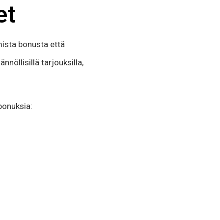
et
mista bonusta että
öllisillä tarjouksilla,
bonuksia: