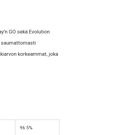
ay’n GO sekä Evolution
aa saumattomasti
eskiarvon korkeammat, joka
96.5%