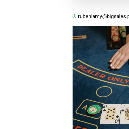
rubenlamy@bigsales.