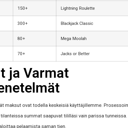
150+
Lightning Roulette
300+
Blackjack Classic
80+
Mega Moolah
70+
Jacks or Better
t ja Varmat
netelmät
t maksut ovat todella keskeisiä käyttäjillemme. Prosesso
sa tilanteissa summat saapuvat tililläsi vain parissa tunneiss
t aloittaa pelaamista saman tien.