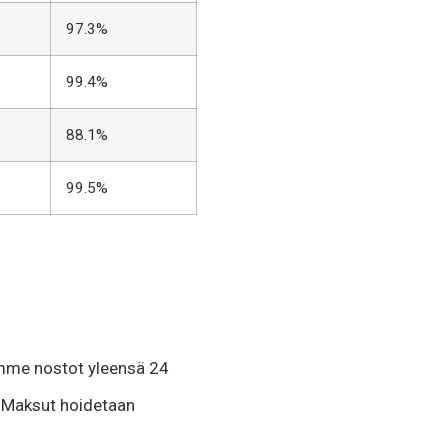
97.3%
99.4%
88.1%
99.5%
imme nostot yleensä 24
a. Maksut hoidetaan