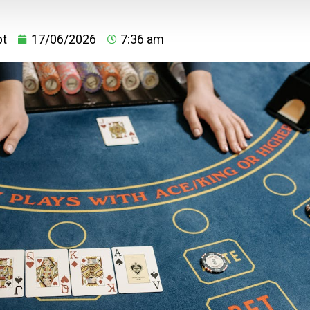
pt
17/06/2026
7:36 am