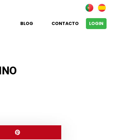
BLOG
CONTACTO
LOGIN
INO