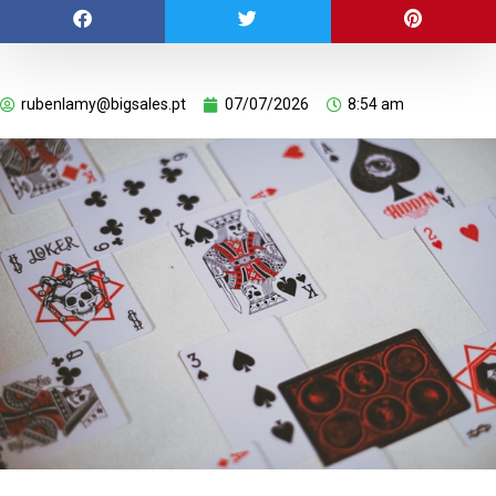
rubenlamy@bigsales.pt
07/07/2026
8:54 am