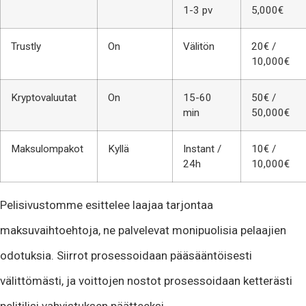
1-3 pv
5,000€
Trustly
On
Välitön
20€ /
10,000€
Kryptovaluutat
On
15-60
50€ /
min
50,000€
Maksulompakot
Kyllä
Instant /
10€ /
24h
10,000€
Pelisivustomme esittelee laajaa tarjontaa
maksuvaihtoehtoja, ne palvelevat monipuolisia pelaajien
odotuksia. Siirrot prosessoidaan pääsääntöisesti
välittömästi, ja voittojen nostot prosessoidaan ketterästi