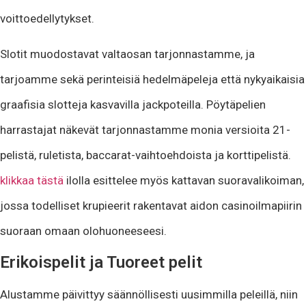
voittoedellytykset.
Slotit muodostavat valtaosan tarjonnastamme, ja
tarjoamme sekä perinteisiä hedelmäpeleja että nykyaikaisia
graafisia slotteja kasvavilla jackpoteilla. Pöytäpelien
harrastajat näkevät tarjonnastamme monia versioita 21-
pelistä, ruletista, baccarat-vaihtoehdoista ja korttipelistä.
klikkaa tästä
ilolla esittelee myös kattavan suoravalikoiman,
jossa todelliset krupieerit rakentavat aidon casinoilmapiirin
suoraan omaan olohuoneeseesi.
Erikoispelit ja Tuoreet pelit
Alustamme päivittyy säännöllisesti uusimmilla peleillä, niin