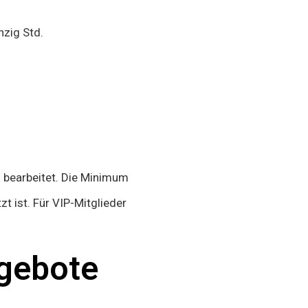
nzig Std.
 bearbeitet. Die Minimum
 ist. Für VIP-Mitglieder
gebote