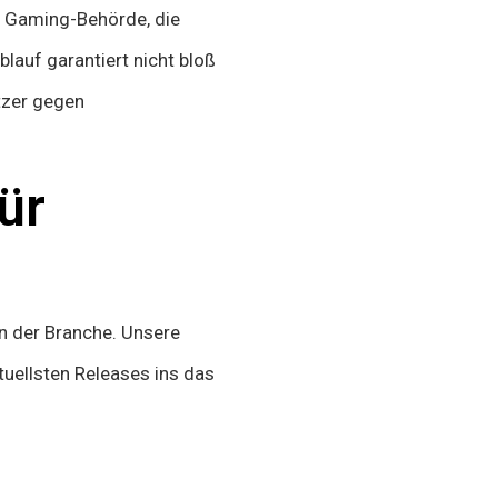
a Gaming-Behörde, die
lauf garantiert nicht bloß
tzer gegen
ür
n der Branche. Unsere
tuellsten Releases ins das