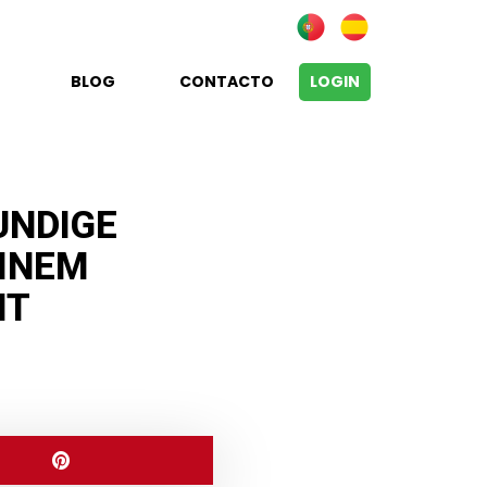
BLOG
CONTACTO
LOGIN
UNDIGE
INEM
NT