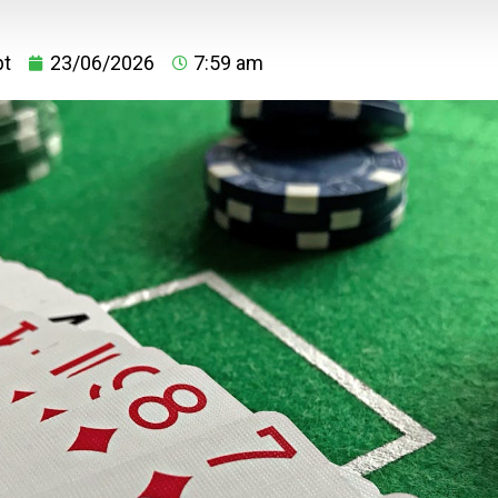
pt
23/06/2026
7:59 am