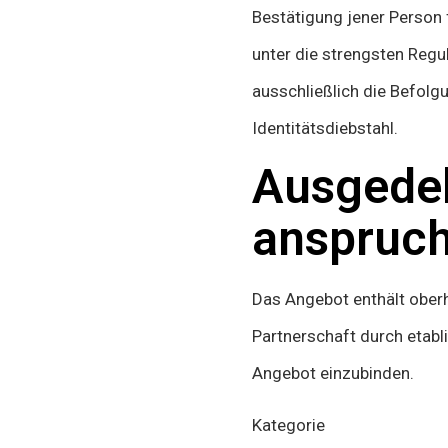
Bestätigung jener Person
unter die strengsten Regu
ausschließlich die Befolg
Identitätsdiebstahl.
Ausgedeh
anspruch
Das Angebot enthält oberh
Partnerschaft durch etabli
Angebot einzubinden.
Kategorie