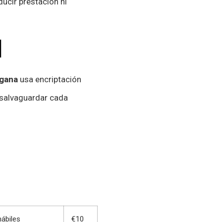
ucir prestación ni
d
gana
usa encriptación
 salvaguardar cada
hábiles
€10