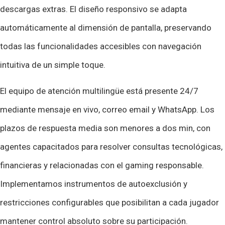
descargas extras. El diseño responsivo se adapta
automáticamente al dimensión de pantalla, preservando
todas las funcionalidades accesibles con navegación
intuitiva de un simple toque.
El equipo de atención multilingüe está presente 24/7
mediante mensaje en vivo, correo email y WhatsApp. Los
plazos de respuesta media son menores a dos min, con
agentes capacitados para resolver consultas tecnológicas,
financieras y relacionadas con el gaming responsable.
Implementamos instrumentos de autoexclusión y
restricciones configurables que posibilitan a cada jugador
mantener control absoluto sobre su participación.