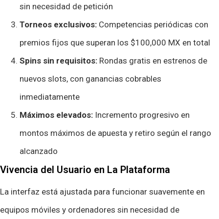
sin necesidad de petición
Torneos exclusivos:
Competencias periódicas con
premios fijos que superan los $100,000 MX en total
Spins sin requisitos:
Rondas gratis en estrenos de
nuevos slots, con ganancias cobrables
inmediatamente
Máximos elevados:
Incremento progresivo en
montos máximos de apuesta y retiro según el rango
alcanzado
Vivencia del Usuario en La Plataforma
La interfaz está ajustada para funcionar suavemente en
equipos móviles y ordenadores sin necesidad de