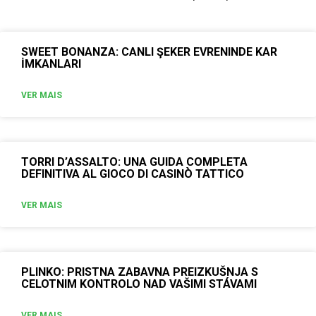
SWEET BONANZA: CANLI ŞEKER EVRENINDE KAR
İMKANLARI
VER MAIS
TORRI D’ASSALTO: UNA GUIDA COMPLETA
DEFINITIVA AL GIOCO DI CASINÒ TATTICO
VER MAIS
PLINKO: PRISTNA ZABAVNA PREIZKUŠNJA S
CELOTNIM KONTROLO NAD VAŠIMI STÁVAMI
VER MAIS