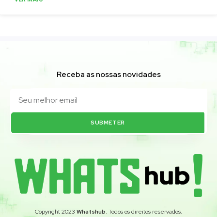
Receba as nossas novidades
SUBMETER
Copyright 2023
Whatshub
. Todos os direitos reservados.