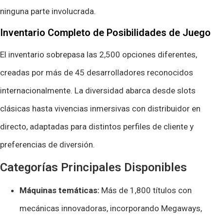
ninguna parte involucrada.
Inventario Completo de Posibilidades de Juego
El inventario sobrepasa las 2,500 opciones diferentes,
creadas por más de 45 desarrolladores reconocidos
internacionalmente. La diversidad abarca desde slots
clásicas hasta vivencias inmersivas con distribuidor en
directo, adaptadas para distintos perfiles de cliente y
preferencias de diversión.
Categorías Principales Disponibles
Máquinas temáticas:
Más de 1,800 títulos con
mecánicas innovadoras, incorporando Megaways,