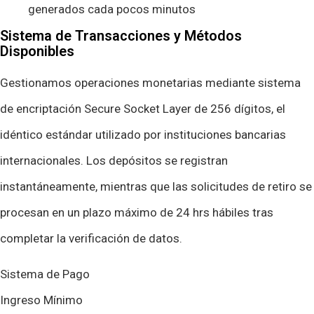
generados cada pocos minutos
Sistema de Transacciones y Métodos
Disponibles
Gestionamos operaciones monetarias mediante sistema
de encriptación Secure Socket Layer de 256 dígitos, el
idéntico estándar utilizado por instituciones bancarias
internacionales. Los depósitos se registran
instantáneamente, mientras que las solicitudes de retiro se
procesan en un plazo máximo de 24 hrs hábiles tras
completar la verificación de datos.
Sistema de Pago
Ingreso Mínimo