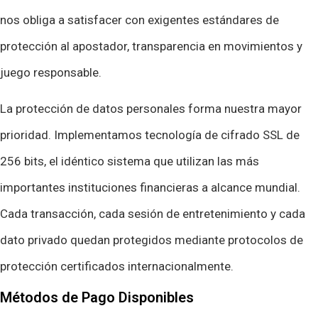
nos obliga a satisfacer con exigentes estándares de
protección al apostador, transparencia en movimientos y
juego responsable.
La protección de datos personales forma nuestra mayor
prioridad. Implementamos tecnología de cifrado SSL de
256 bits, el idéntico sistema que utilizan las más
importantes instituciones financieras a alcance mundial.
Cada transacción, cada sesión de entretenimiento y cada
dato privado quedan protegidos mediante protocolos de
protección certificados internacionalmente.
Métodos de Pago Disponibles