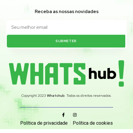
Receba as nossas novidades
SUBMETER
Copyright 2023
Whatshub
. Todos os direitos reservados.
Política de privacidade
Política de cookies