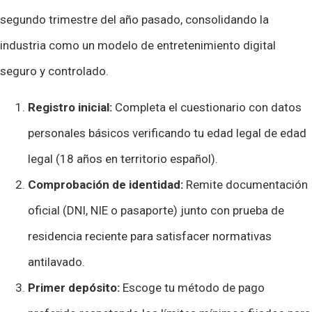
segundo trimestre del año pasado, consolidando la
industria como un modelo de entretenimiento digital
seguro y controlado.
Registro inicial:
Completa el cuestionario con datos
personales básicos verificando tu edad legal de edad
legal (18 años en territorio español).
Comprobación de identidad:
Remite documentación
oficial (DNI, NIE o pasaporte) junto con prueba de
residencia reciente para satisfacer normativas
antilavado.
Primer depósito:
Escoge tu método de pago