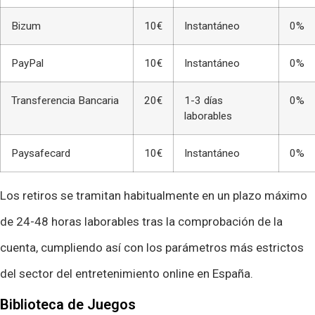
Bizum
10€
Instantáneo
0%
PayPal
10€
Instantáneo
0%
Transferencia Bancaria
20€
1-3 días
0%
laborables
Paysafecard
10€
Instantáneo
0%
Los retiros se tramitan habitualmente en un plazo máximo
de 24-48 horas laborables tras la comprobación de la
cuenta, cumpliendo así con los parámetros más estrictos
del sector del entretenimiento online en España.
Biblioteca de Juegos