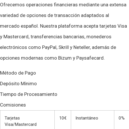
Ofrecemos operaciones financieras mediante una extensa
variedad de opciones de transacción adaptados al
mercado español. Nuestra plataforma acepta tarjetas Visa
y Mastercard, transferencias bancarias, monederos
electrónicos como PayPal, Skrill y Neteller, además de
opciones modernas como Bizum y Paysafecard.
Método de Pago
Depósito Mínimo
Tiempo de Procesamiento
Comisiones
Tarjetas
10€
Instantáneo
0%
Visa/Mastercard