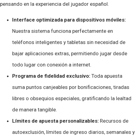
pensando en la experiencia del jugador español.
Interface optimizada para dispositivos móviles:
Nuestra sistema funciona perfectamente en
teléfonos inteligentes y tabletas sin necesidad de
bajar aplicaciones extras, permitiendo jugar desde
todo lugar con conexión a internet.
Programa de fidelidad exclusivo:
Toda apuesta
suma puntos canjeables por bonificaciones, tiradas
libres o obsequios especiales, gratificando la lealtad
de manera tangible.
Límites de apuesta personalizables:
Recursos de
autoexclusión, límites de ingreso diarios, semanales y