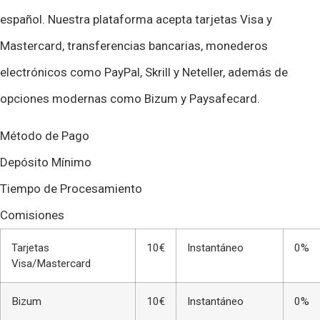
español. Nuestra plataforma acepta tarjetas Visa y
Mastercard, transferencias bancarias, monederos
electrónicos como PayPal, Skrill y Neteller, además de
opciones modernas como Bizum y Paysafecard.
Método de Pago
Depósito Mínimo
Tiempo de Procesamiento
Comisiones
Tarjetas
10€
Instantáneo
0%
Visa/Mastercard
Bizum
10€
Instantáneo
0%