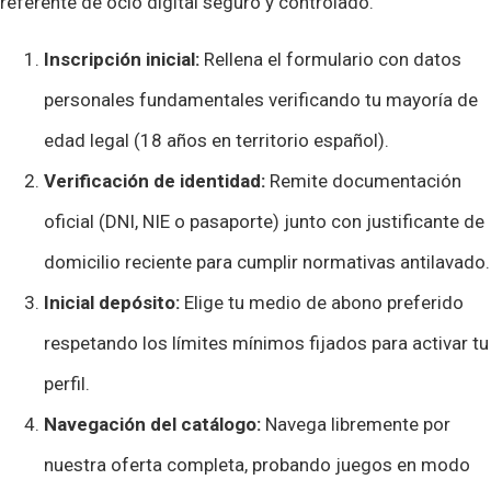
referente de ocio digital seguro y controlado.
Inscripción inicial:
Rellena el formulario con datos
personales fundamentales verificando tu mayoría de
edad legal (18 años en territorio español).
Verificación de identidad:
Remite documentación
oficial (DNI, NIE o pasaporte) junto con justificante de
domicilio reciente para cumplir normativas antilavado.
Inicial depósito:
Elige tu medio de abono preferido
respetando los límites mínimos fijados para activar tu
perfil.
Navegación del catálogo:
Navega libremente por
nuestra oferta completa, probando juegos en modo