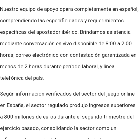
Nuestro equipo de apoyo opera completamente en español,
comprendiendo las especificidades y requerimientos
específicas del apostador ibérico. Brindamos asistencia
mediante conversación en vivo disponible de 8:00 a 2:00
horas, correo electrónico con contestación garantizada en
menos de 2 horas durante período laboral, y línea
telefónica del país.
Según información verificados del sector del juego online
en España, el sector regulado produjo ingresos superiores
a 800 millones de euros durante el segundo trimestre del
ejercicio pasado, consolidando la sector como un