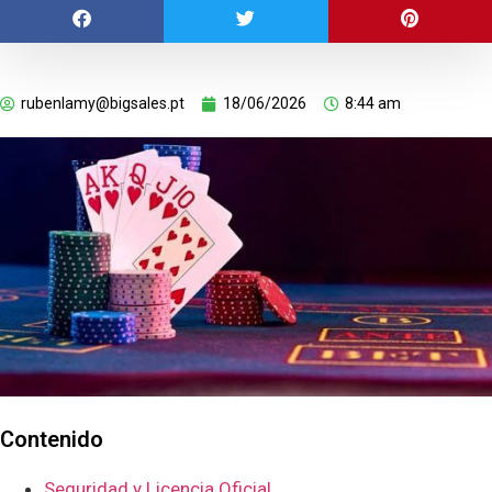
rubenlamy@bigsales.pt
18/06/2026
8:44 am
Contenido
Seguridad y Licencia Oficial