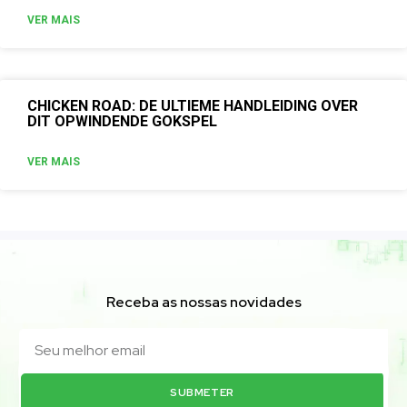
VER MAIS
CHICKEN ROAD: DE ULTIEME HANDLEIDING OVER
DIT OPWINDENDE GOKSPEL
VER MAIS
Receba as nossas novidades
SUBMETER