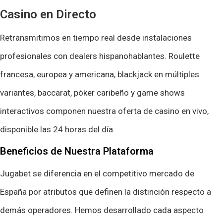
Casino en Directo
Retransmitimos en tiempo real desde instalaciones
profesionales con dealers hispanohablantes. Roulette
francesa, europea y americana, blackjack en múltiples
variantes, baccarat, póker caribeño y game shows
interactivos componen nuestra oferta de casino en vivo,
disponible las 24 horas del día.
Beneficios de Nuestra Plataforma
Jugabet se diferencia en el competitivo mercado de
España por atributos que definen la distinción respecto a
demás operadores. Hemos desarrollado cada aspecto