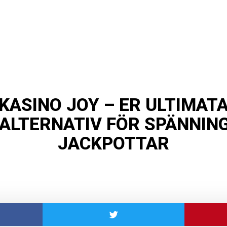
KASINO JOY – ER ULTIMAT
ALTERNATIV FÖR SPÄNNIN
JACKPOTTAR