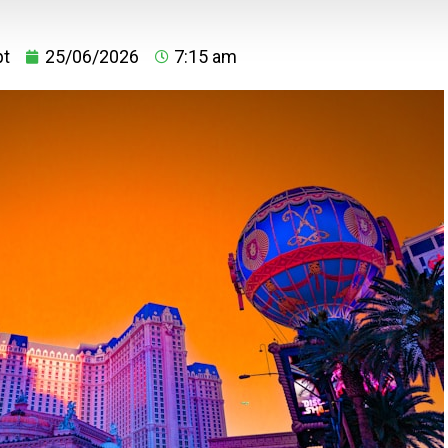
pt
25/06/2026
7:15 am