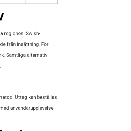
v
a regionen. Swish-
de från insättning. För
nk. Samtliga alternativ
.
metod. Uttag kan beställas
t med användarupplevelse,