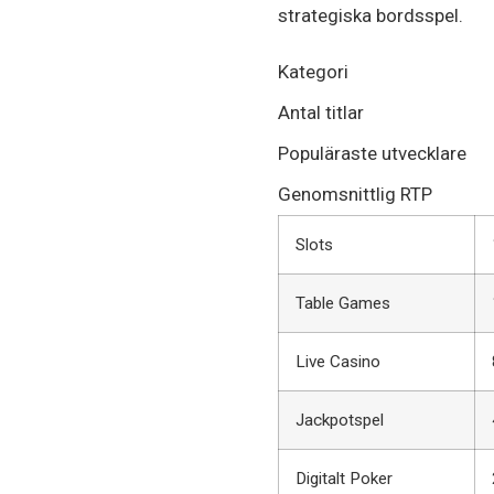
strategiska bordsspel.
Kategori
Antal titlar
Populäraste utvecklare
Genomsnittlig RTP
Slots
Table Games
Live Casino
Jackpotspel
Digitalt Poker