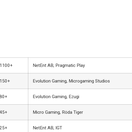
1100+
NetEnt AB, Pragmatic Play
150+
Evolution Gaming, Microgaming Studios
80+
Evolution Gaming, Ezugi
45+
Micro Gaming, Röda Tiger
25+
NetEnt AB, IGT