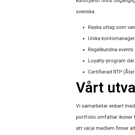
kundtjänst finns tillgängl
svenska.
Raska uttag som van
Unika kontomanagers
Regelbundna events 
Loyalty-program där 
Certifierad RTP (Åte
Vårt utv
Vi samarbetar enbart med 
portfolio omfattar ikoner
att varje medlem finner a