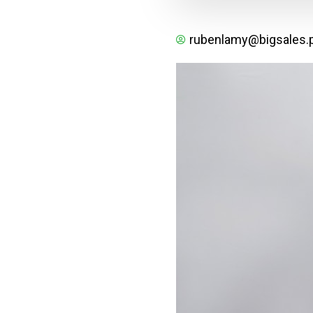
rubenlamy@bigsales.