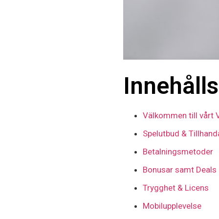
Innehålls
Välkommen till vårt 
Spelutbud & Tillhand
Betalningsmetoder
Bonusar samt Deals
Trygghet & Licens
Mobilupplevelse