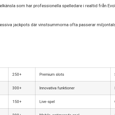
lkänsla som har professionella spelledare i realtid från E
essiva jackpots där vinstsummorna ofta passerar miljontal
250+
Premium slots
300+
Innovativa funktioner
150+
Live-spel