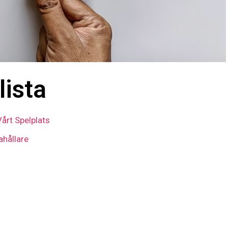
lista
Vårt Spelplats
ahållare