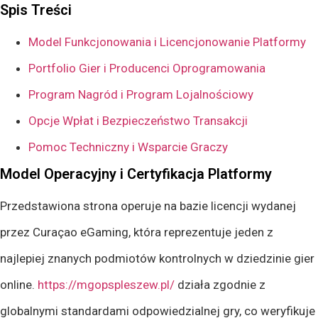
Spis Treści
Model Funkcjonowania i Licencjonowanie Platformy
Portfolio Gier i Producenci Oprogramowania
Program Nagród i Program Lojalnościowy
Opcje Wpłat i Bezpieczeństwo Transakcji
Pomoc Techniczny i Wsparcie Graczy
Model Operacyjny i Certyfikacja Platformy
Przedstawiona strona operuje na bazie licencji wydanej
przez Curaçao eGaming, która reprezentuje jeden z
najlepiej znanych podmiotów kontrolnych w dziedzinie gier
online.
https://mgopspleszew.pl/
działa zgodnie z
globalnymi standardami odpowiedzialnej gry, co weryfikuje