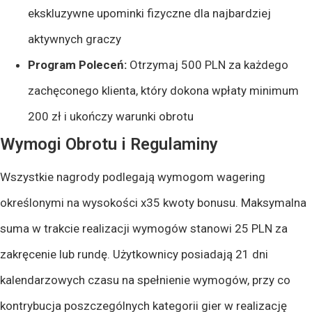
ekskluzywne upominki fizyczne dla najbardziej
aktywnych graczy
Program Poleceń:
Otrzymaj 500 PLN za każdego
zachęconego klienta, który dokona wpłaty minimum
200 zł i ukończy warunki obrotu
Wymogi Obrotu i Regulaminy
Wszystkie nagrody podlegają wymogom wagering
określonymi na wysokości x35 kwoty bonusu. Maksymalna
suma w trakcie realizacji wymogów stanowi 25 PLN za
zakręcenie lub rundę. Użytkownicy posiadają 21 dni
kalendarzowych czasu na spełnienie wymogów, przy co
kontrybucja poszczególnych kategorii gier w realizację