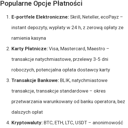
Popularne Opcje Płatności
E-portfele Elektroniczne:
Skrill, Neteller, ecoPayz –
instant depozyty, wypłaty w 24 h, z zerową opłaty ze
ramienia kasyna
Karty Płatnicze:
Visa, Mastercard, Maestro –
transakcje natychmiastowe, przelewy 3-5 dni
roboczych, potencjalna opłata dostawcy karty
Transakcje Bankowe:
BLIK, natychmiastowe
transakcje, transakcje standardowe – okres
przetwarzania warunkowany od banku operatora, bez
dalszych opłat
Kryptowaluty:
BTC, ETH, LTC, USDT – anonimowość