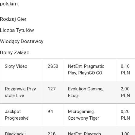
polskim.
Rodzaj Gier
Liczba Tytułów
Wiodący Dostawcy
Dolny Zakład
Sloty Video
2850
NetEnt, Pragmatic
0,10
Play, PlaynGO GO
PLN
Rozgrywki Przy
127
Evolution Gaming,
2,00
stole Live
Ezugi
PLN
Jackpot
94
Microgaming,
0,20
Progressive
Czerwony Tiger
PLN
Blackjack i
218
NetEnt, Playtech
1,00