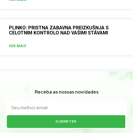
PLINKO: PRISTNA ZABAVNA PREIZKUŠNJA S
CELOTNIM KONTROLO NAD VAŠIMI STÁVAMI
VER MAIS
Receba as nossas novidades
SUBMETER