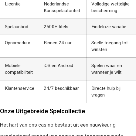
Licentie
Nederlandse
Volledige wettelijke
Kansspelautoriteit
bescherming
Spelaanbod
2500+ titels
Eindeloze variatie
Opnameduur
Binnen 24 uur
Snelle toegang tot
winsten
Mobiele
iOS en Android
Spelen waar en
compatibiliteit
wanneer je wilt
Klantenservice
24/7 beschikbaar
Directe hulp bij
vragen
Onze Uitgebreide Spelcollectie
Het hart van ons casino bestaat uit een nauwkeurig