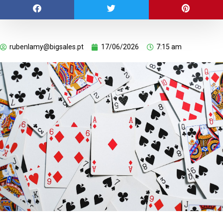
rubenlamy@bigsales.pt
17/06/2026
7:15 am