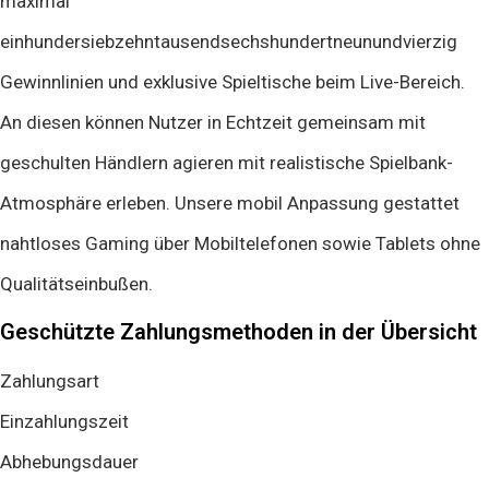
maximal
einhundersiebzehntausendsechshundertneunundvierzig
Gewinnlinien und exklusive Spieltische beim Live-Bereich.
An diesen können Nutzer in Echtzeit gemeinsam mit
geschulten Händlern agieren mit realistische Spielbank-
Atmosphäre erleben. Unsere mobil Anpassung gestattet
nahtloses Gaming über Mobiltelefonen sowie Tablets ohne
Qualitätseinbußen.
Geschützte Zahlungsmethoden in der Übersicht
Zahlungsart
Einzahlungszeit
Abhebungsdauer