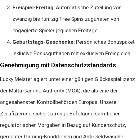
Freispiel-Freitag:
Automatische Zuteilung von
zwanzig bis fünfzig Free Spins zugunsten von
engagierte Spieler jeglichen Freitage
Geburtstags-Geschenke:
Persönliches Bonuspaket
inklusive Bonusguthaben mit exklusiven Freispielen
Genehmigung mit Datenschutzstandards
Lucky Meister agiert unter einer gültigen Glücksspiellizenz
der Malta Gaming Authority (MGA), die als eine der
angesehensten Kontrollbehörden Europas. Unsere
Zertifizierung sichert strenge Befolgung sämtlicher
regulatorischen Vorgaben in Bezug auf Kundenschutz,
gerechter Gaming-Konditionen und Anti-Geldwäsche.