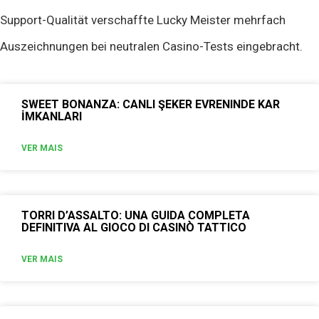
Support-Qualität verschaffte Lucky Meister mehrfach
Auszeichnungen bei neutralen Casino-Tests eingebracht.
SWEET BONANZA: CANLI ŞEKER EVRENINDE KAR
İMKANLARI
VER MAIS
TORRI D’ASSALTO: UNA GUIDA COMPLETA
DEFINITIVA AL GIOCO DI CASINÒ TATTICO
VER MAIS